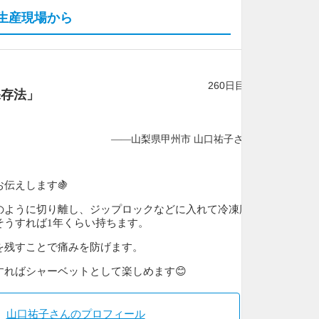
の生産現場から
260日目
保存法」
——山梨県甲州市 山口祐子さん
伝えします🍇
のように切り離し、ジップロックなどに入れて冷凍庫
そうすれば1年くらい持ちます。
を残すことで痛みを防げます。
すればシャーベットとして楽しめます😊
山口祐子さんのプロフィール