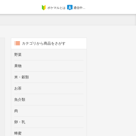
ポケマルとは
通信中...
カテゴリから商品をさがす
野菜
果物
米・穀類
お茶
魚介類
肉
卵・乳
蜂蜜