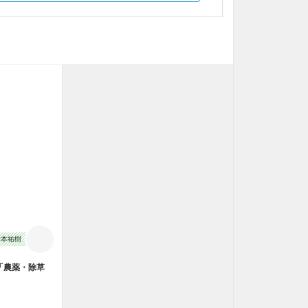
止
松本祐樹
「農薬・除草