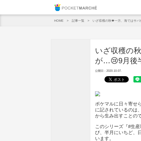
Pocket M
記事一覧
いざ収穫の秋🍁一方、海ではサバ
HOME
いざ収穫の秋
が…😢9月
公開日：2020.10.07.
ポケマルに日々寄せ
に記されているのは
から生み出すことの
このシリーズ『#生産
び、半月にいちど、
います。