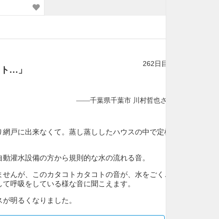
262日目
コト…」
——千葉県千葉市 川村哲也さん
り網戸に出来なくて。
蒸し蒸ししたハウスの中で定植
。
自動灌水設備の方から規則的な水の流れる音。
ませんが、このカタコトカタコトの音が、水をごくご
して呼吸をしている様な音に聞こえます。
スが明るくなりました。