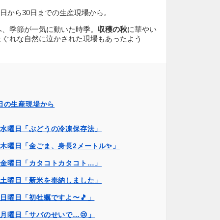
16日から30日までの生産現場から。
へ、季節が一気に動いた時季。
収穫の秋
に華やい
まぐれな自然に泣かされた現場もあったよう
0日の生産現場から
日水曜日「ぶどうの冷凍保存法」
日木曜日「金ごま、身長2メートル✨」
日金曜日「カタコトカタコト…」
日土曜日「新米を奉納しました」
日日曜日「初牡蠣ですよ〜🎵」
日月曜日「サバのせいで…😢」