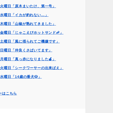
日火曜日「原木まいたけ、第一号」
日水曜日「イカが釣れない…」
日木曜日「山椒が熟れてきました」
日金曜日「じゃこえびホットサンド🦐」
日土曜日「風に揺られてご機嫌です」
日日曜日「仲良くさばいてます」
日月曜日「真っ赤になりました🍎」
日火曜日「シークワーサーの出来ばえ」
日水曜日「14歳の番犬🐶」
ーはこちら