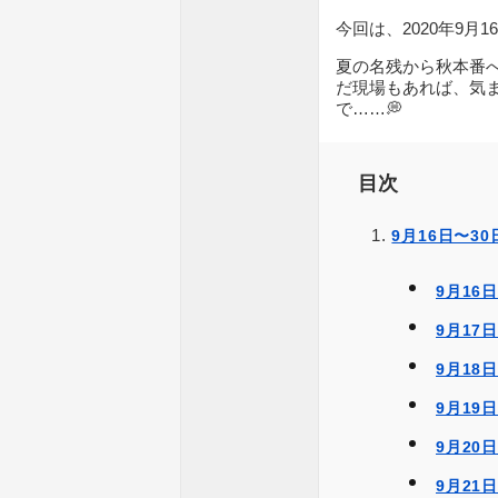
今回は、2020年9月
夏の名残から秋本番
だ現場もあれば、気
で……💭
目次
9月16日〜3
9月16
9月17
9月18
9月19
9月20
9月21