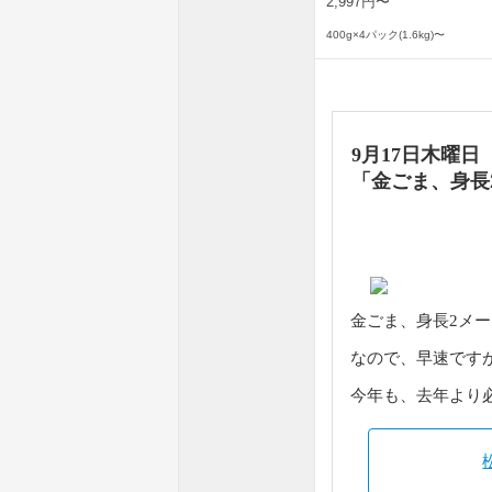
2,997円〜
400g×4パック(1.6kg)〜
9月17日木曜日
「金ごま、身長
金ごま、身長2メ
なので、早速です
今年も、去年より必