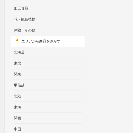
加工食品
花・観葉植物
体験・その他
エリアから商品をさがす
北海道
東北
関東
甲信越
北陸
東海
関西
中国