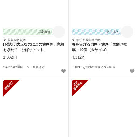
江島政樹
佐々木学
佐賀県佐賀市
岩手県陸前高田市
[お試し]大玉なのにこの濃厚さ。完熟
春を告げる肉厚・濃厚「雪解け牡
もぎたて「ひばりトマト」
蠣」10個（大サイズ)
1,382円
4,212円
1キロ箱に満杯、５ー８個ほど。
一粒300g前後の大サイズ×10個
販売終了
新規受付停止