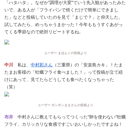
「ハタハタ」。なぜか”調理が大変”ていう先入観があったみた
いで、ある人が「フライパンで焼くだけで簡単にできまし
た」などと投稿していたのを見て「まじで？」と仰天した。
試してみたら、めっちゃうまかった！今年ももうすぐあがっ
てくる季節なので絶対リピートするね。
ユーザー まほんぐの投稿より
中川
私は、
中村彩さん
（三重県）の「安楽島カキ」！たま
たまお客様の「牡蠣フライ食べました！」って投稿が立て続
けにあって、見てたらどうしても食べたくなっちゃった
（笑）
ユーザー ボンボンままさんの投稿より
布井
中村さんに教えてもらってつくった”卵を使わない”牡蠣
フライ、カリッカリな食感ですごいおいしかったですよね！