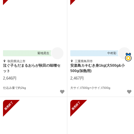
菊地晃生
中村彩
秋田県潟上市
三重県鳥羽市
泣ぐ子もだまるおらが秋田の味噌セ
安楽島カキむき身1kg(大500g&小
ット
500g/加熱用)
2,646円
2,467円
仕込み量で約2kg
大サイズ500g+小サイズ500g
販売終了
販売終了