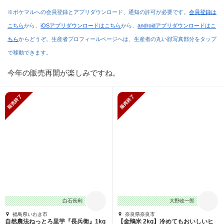
※ポケマルへの会員登録とアプリダウンロード、通知の許可が必要です。
会員登録は
こちら
から、
iOSアプリダウンロードはこちら
から、
androidアプリダウンロードはこ
ちら
からどうぞ。生産者プロフィールページへは、生産者の丸い顔写真部分をタップ
で移動できます。
今年の販売再開が楽しみですね。
販売終了
販売終了
白石長利
大野收一郎
福島県いわき市
奈良県奈良市
自然農法ねっとろ里芋『長兵衛』1kg
【金鵄米 2kg】冷めてもおいしいヒ