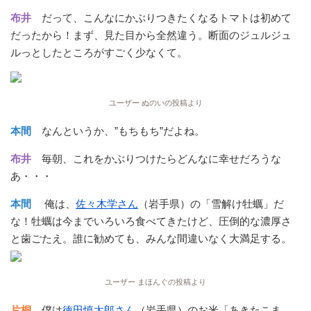
布井
だって、こんなにかぶりつきたくなるトマトは初めて
だったから！まず、見た目から全然違う。断面のジュルジュ
ルっとしたところがすごく少なくて。
ユーザー ぬのいの投稿より
本間
なんというか、”もちもち”だよね。
布井
毎朝、これをかぶりつけたらどんなに幸せだろうな
あ・・・
本間
俺は、
佐々木学さん
（岩手県）の「雪解け牡蠣」だ
な！牡蠣は今までいろいろ食べてきたけど、圧倒的な濃厚さ
と歯ごたえ。誰に勧めても、みんな間違いなく大満足する。
ユーザー まほんぐの投稿より
片桐
僕は
徳田慎太郎さん
（岩手県）のお米「あきたこま