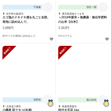
千葉豪
窪壮一朗
岩手県大船渡市
鹿児島県南さつま市
カゴ漁のドキドキ感を丸ごと全部。
＜2018年新米＞無農薬・無化学肥料
発泡に詰め込んで。
のお米【白米】
3,888円
3,363円
80サイズの発泡に詰め込んで。
5キログラム
販売終了
販売終了
高野粋
森山知也
北海道小樽市
青森県青森市
小樽産 茹でタコ(冷凍)
枝付き毛豆 1kg