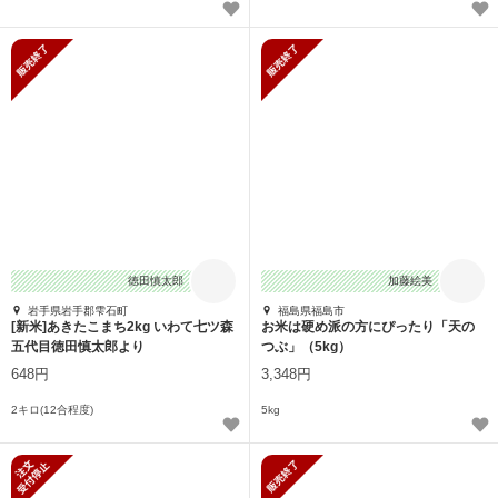
販売終了
販売終了
徳田慎太郎
加藤絵美
岩手県岩手郡雫石町
福島県福島市
[新米]あきたこまち2kg いわて七ツ森
お米は硬め派の方にぴったり「天の
五代目徳田慎太郎より
つぶ」（5kg）
648円
3,348円
2キロ(12合程度)
5kg
新規受付停止
販売終了