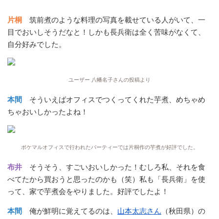
片桐
筑前煮のような料理の写真を載せている人がいて、一
目でおいしそうだなと！しかも長兵衛は全く苦味がなくて、
自分好みでした。
ユーザー 八幡名子さんの投稿より
本間
そういえばオフィスでつくってくれた芋煮、めちゃめ
ちゃおいしかったよね！
ポケマルオフィスで行われたパーティーでは片桐作の芋煮が好評でした。
布井
そうそう、すごいおいしかった！むしろ私、それを食
べてたから買おうと思ったのかも（笑）私も「長兵衛」を使
って、家で芋煮会をやりました。好評でしたよ！
本間
俺が鮮明に覚えてるのは、
山本太志さん
（秋田県）の