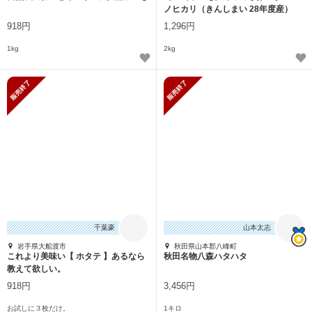
ノヒカリ（きんしまい 28年度産）
918円
1,296円
1kg
2kg
販売終了
販売終了
千葉豪
山本太志
岩手県大船渡市
秋田県山本郡八峰町
これより美味い【 ホタテ 】あるなら
秋田名物八森ハタハタ
教えて欲しい。
918円
3,456円
お試しに３枚だけ。
1キロ