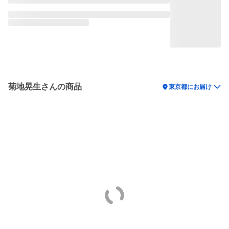
菊地晃生さんの商品
location_on
東京都にお届け