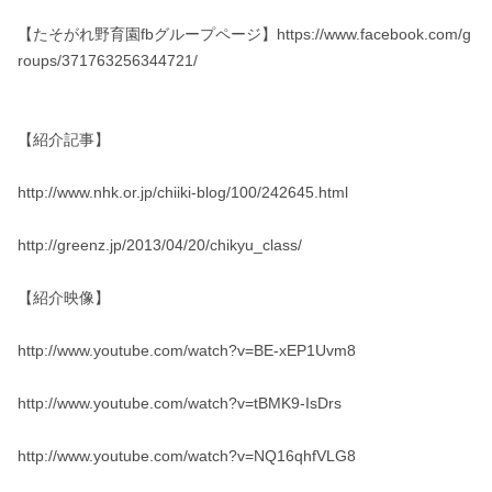
【たそがれ野育園fbグループページ】https://www.facebook.com/g
roups/371763256344721/

【紹介記事】

http://www.nhk.or.jp/chiiki-blog/100/242645.html

http://greenz.jp/2013/04/20/chikyu_class/

【紹介映像】

http://www.youtube.com/watch?v=BE-xEP1Uvm8

http://www.youtube.com/watch?v=tBMK9-IsDrs

http://www.youtube.com/watch?v=NQ16qhfVLG8
