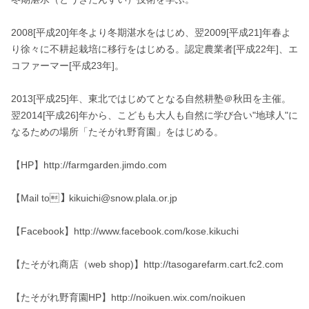
2008[平成20]年冬より冬期湛水をはじめ、翌2009[平成21]年春よ
り徐々に不耕起栽培に移行をはじめる。認定農業者[平成22年]、エ
コファーマー[平成23年]。

2013[平成25]年、東北ではじめてとなる自然耕塾＠秋田を主催。

翌2014[平成26]年から、こどもも大人も自然に学び合い"地球人"に
なるための場所「たそがれ野育園」をはじめる。

【HP】http://farmgarden.jimdo.com

【Mail to】kikuichi@snow.plala.or.jp

【Facebook】http://www.facebook.com/kose.kikuchi

【たそがれ商店（web shop)】http://tasogarefarm.cart.fc2.com

【たそがれ野育園HP】http://noikuen.wix.com/noikuen
