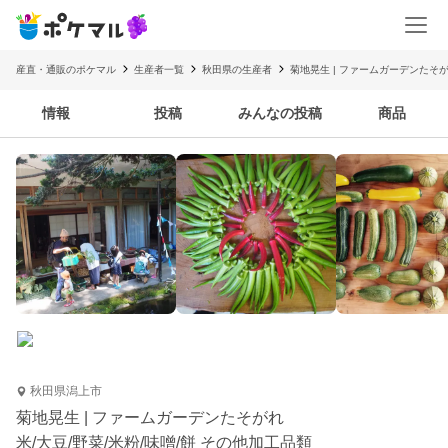
産直・通販のポケマル
生産者一覧
秋田県の生産者
菊地晃生 | ファームガーデンたそ
情報
投稿
みんなの投稿
商品
秋田県潟上市
菊地晃生 | ファームガーデンたそがれ
米/大豆/野菜/米粉/味噌/餅 その他加工品類