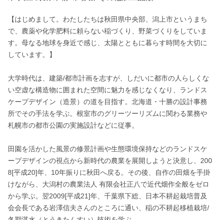
【はじめまして。わたしたちは秋田県中央部、潟上市というまち
で、農薬や化学肥料に頼らない稲づくり、野菜づくりをしていま
す。母なる地球を身近で感じ、太陽とともに暮らす時間を大切に
しています。】

大学時代は、建築/都市計画を志すが、しだいに都市の人らしくな
い空虚な構造物に囲まれた空間に魅力を感じなくなり、ランドス
ケープデザイン（造景）の道を目指す。北海道・十勝の設計事務
所でその手法を学ぶ。根室市のグリーツーリズムに関わる業務や
札幌市の都市公園の実施設計などに従事。

田園を活かした風景の修景計画や生態環境保持などのランドスケ
ープデザインの視点から新時代の農業を展開しようと決意し、200
8[平成20]年、10年振りに秋田へ戻る。その後、自作の田畑を手掛
けながら、大潟村の農業法人 有限会社正八で近代畑作全般をゼロ
から学ぶ。翌2009[平成21]年、千葉県下総、日本不耕起栽培普及
会会長である岩澤信夫さんのところに通い、稲の不耕起移植栽培/
冬期湛水（とうきたんすい）技術を学ぶ。
