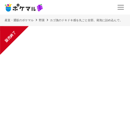
産直・通販のポケマル
野菜
カゴ漁のドキドキ感を丸ごと全部。発泡に詰め込んで。
販売終了