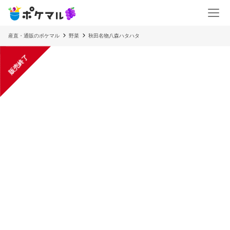
産直・通販のポケマル
野菜
秋田名物八森ハタハタ
販売終了