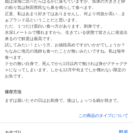
脂は深海に比べたらはるかに落ちていますが、魚体の大きさと卵
の粘り気は秋田県民なら鼻を鳴らして食べます。
正直、私はあまり好きではありませんし、何より何故か高い…ま
ぁブランド品ということだと思います。
ただ、１つだけ面白い食べ方があります。刺身です。
水深1メートルで獲れますから、生きている状態で皆さんに発送出
来るので鮮度は最高です。
試してみたい！という方、お値段高めですがいかがでしょうか？
ちなみに地元の漁師も食べたことが無いみたいですね。私は毎年
食べます。
クセの無い白身で、死んでから1日以内で無ければ身がグチャグチ
ャになってしまいます。しかも12月中旬までしか獲れない限定の
お魚です。
保存方法
まずは届いたその日はお刺身で。後はしょっつる鍋か焼きで。
この商品のタイプについて
野菜
カテゴリ