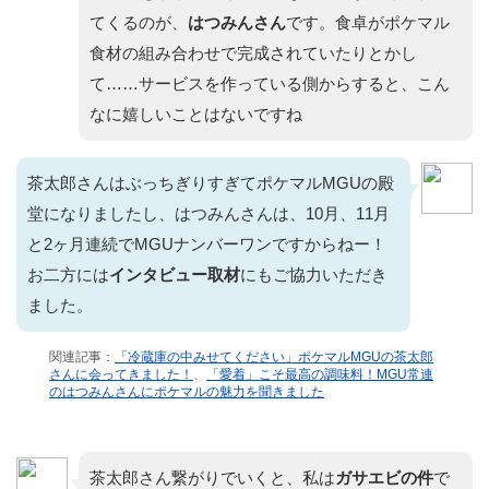
てくるのが、
はつみんさん
です。食卓がポケマル
食材の組み合わせで完成されていたりとかし
て……サービスを作っている側からすると、こん
なに嬉しいことはないですね
茶太郎さんはぶっちぎりすぎてポケマルMGUの殿
堂になりましたし、はつみんさんは、10月、11月
と2ヶ月連続でMGUナンバーワンですからねー！
お二方には
インタビュー取材
にもご協力いただき
ました。
関連記事：
「冷蔵庫の中みせてください」ポケマルMGUの茶太郎
さんに会ってきました！
、
「愛着」こそ最高の調味料！MGU常連
のはつみんさんにポケマルの魅力を聞きました
茶太郎さん繋がりでいくと、私は
ガサエビの件
で