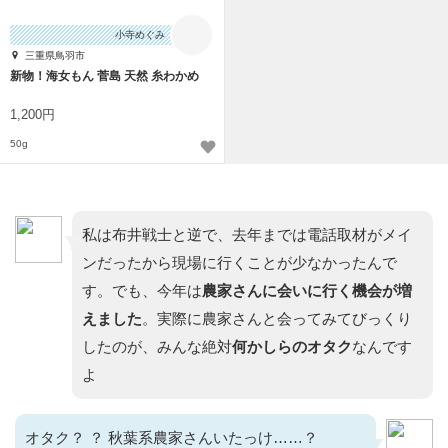
小寺めぐみ
三重県鳥羽市
新物！海女もん 菅島 天然 糸わかめ
1,200円
50g
私は布井戦士と逆で、去年までは電話取材がメイ
ンだったから現場に行くことが少なかったんで
す。でも、今年は
農家さんに会いに行く機会が増
えました
。実際に農家さんと会ってみてびっくり
したのが、みんな絶対
何かしらのオタク
なんです
よ
オタク？ ？ 秋葉系農家さんいたっけ……？