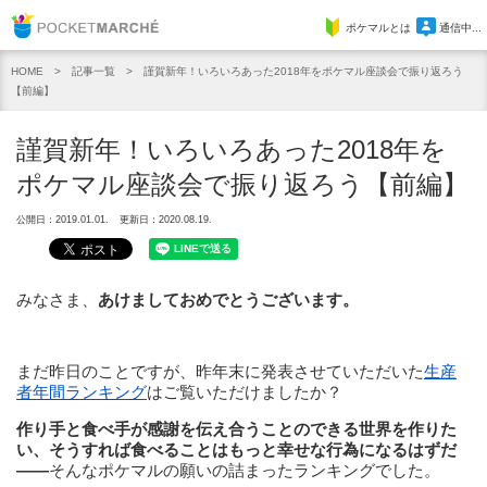
Pocket Marche
ポケマルとは
通信中...
記事一覧
謹賀新年！いろいろあった2018年をポケマル座談会で振り返ろう
HOME
【前編】
謹賀新年！いろいろあった2018年を
ポケマル座談会で振り返ろう【前編】
公開日：2019.01.01.
更新日：2020.08.19.
みなさま、
あけましておめでとうございます。
まだ昨日のことですが、昨年末に発表させていただいた
生産
者年間ランキング
はご覧いただけましたか？
作り手と食べ手が感謝を伝え合うことのできる世界を作りた
い、そうすれば食べることはもっと幸せな行為になるはずだ
——
そんなポケマルの願いの詰まったランキングでした。