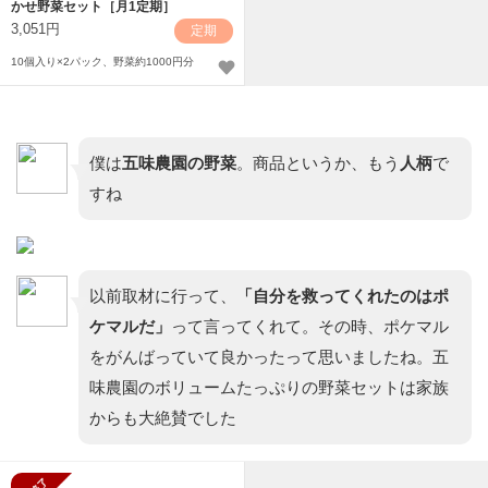
かせ野菜セット［月1定期］
3,051円
定期
10個入り×2パック、野菜約1000円分
僕は
五味農園の野菜
。商品というか、もう
人柄
で
すね
以前取材に行って、
「自分を救ってくれたのはポ
ケマルだ」
って言ってくれて。その時、ポケマル
をがんばっていて良かったって思いましたね。五
味農園のボリュームたっぷりの野菜セットは家族
からも大絶賛でした
販売終了