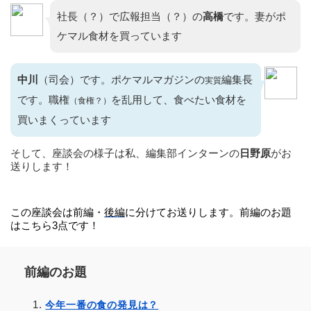
社長（？）で広報担当（？）の
高橋
です。妻がポ
ケマル食材を買っています
中川
（司会）です。ポケマルマガジンの
編集長
実質
です。職権
を乱用して、食べたい食材を
（食権？）
買いまくっています
そして、座談会の様子は私、編集部インターンの
日野原
がお
送りします！
この座談会は前編・
後編
に分けてお送りします。前編のお題
はこちら3点です！
前編のお題
今年一番の食の発見は？