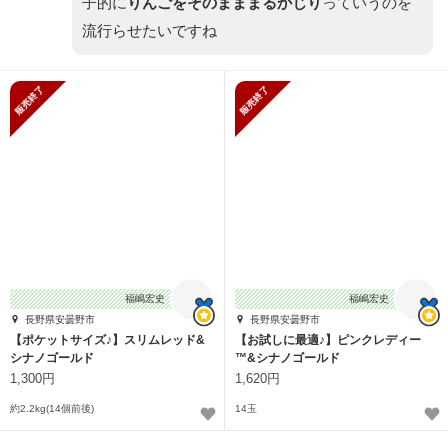
子的に
りんごをそのまままるかじり
っていうのを
流行らせたいですね
販売終了
販売終了
福嶋宏史
福嶋宏史
長野県安曇野市
長野県安曇野市
【ポケットサイズ♪】スリムレッド&
【お試しに最適♪】ピンクレディー
シナノゴールド
™&シナノゴールド
1,300円
1,620円
約2.2kg(14個前後)
14玉