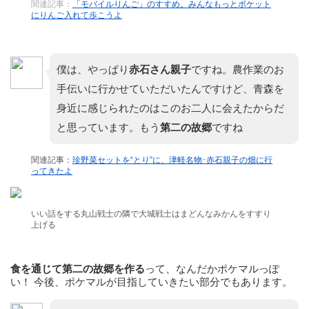
関連記事：
「モバイルりんご」のすすめ。みんなもっとポケット
にりんご入れて歩こうよ
僕は、やっぱり
赤石さん親子
ですね。農作業のお
手伝いに行かせていただいたんですけど、青森を
身近に感じられたのはこのお二人に会えたからだ
と思っています。もう
第二の故郷
ですね
関連記事：
珍野菜セットを“とり”に、津軽名物･赤石親子の畑に行
ってきたよ
いい話をする丸山戦士の隣で大城戦士はまどんなみかんをすすり
上げる
食を通じて第二の故郷を作る
って、なんだかポケマルっぽ
い！ 今後、ポケマルが目指していきたい部分でもあります。