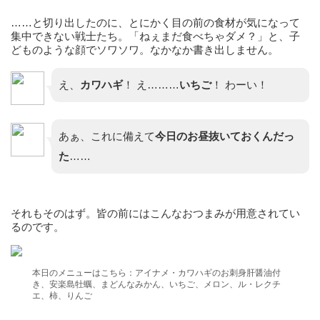
……と切り出したのに、とにかく目の前の食材が気になって
集中できない戦士たち。「ねぇまだ食べちゃダメ？」と、子
どものような顔でソワソワ。なかなか書き出しません。
え、
カワハギ
！ え………
いちご
！ わーい！
あぁ、これに備えて
今日のお昼抜いておくんだっ
た
……
それもそのはず。皆の前にはこんなおつまみが用意されてい
るのです。
本日のメニューはこちら：アイナメ・カワハギのお刺身肝醤油付
き、安楽島牡蠣、まどんなみかん、いちご、メロン、ル・レクチ
エ、柿、りんご