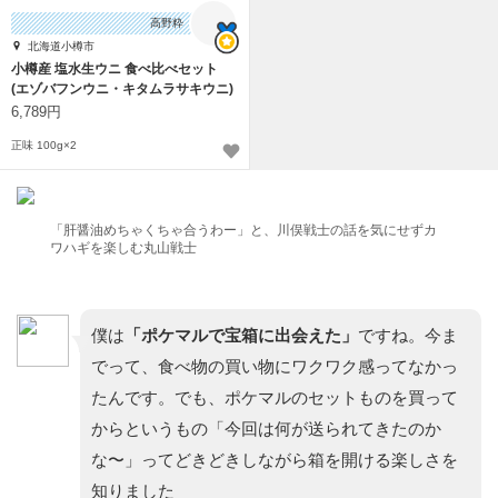
高野粋
北海道小樽市
小樽産 塩水生ウニ 食べ比べセット
(エゾバフンウニ・キタムラサキウニ)
6,789円
正味 100g×2
「肝醤油めちゃくちゃ合うわー」と、川俣戦士の話を気にせずカ
ワハギを楽しむ丸山戦士
僕は
「ポケマルで宝箱に出会えた」
ですね。今ま
でって、食べ物の買い物にワクワク感ってなかっ
たんです。でも、ポケマルのセットものを買って
からというもの「今回は何が送られてきたのか
な〜」ってどきどきしながら箱を開ける楽しさを
知りました