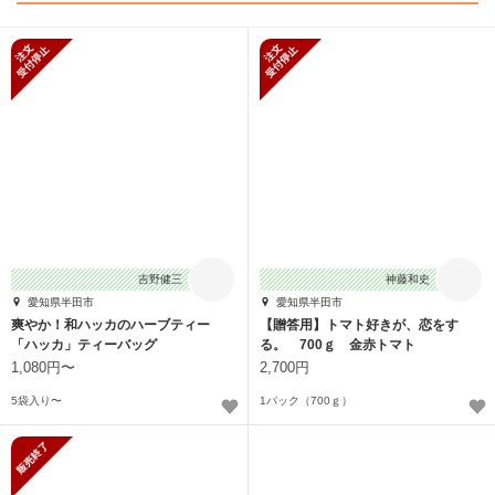
新規受付停止
新規受付停止
吉野健三
神藤和史
愛知県半田市
愛知県半田市
爽やか！和ハッカのハーブティー
【贈答用】トマト好きが、恋をす
「ハッカ」ティーバッグ
る。 700ｇ 金赤トマト
1,080円〜
2,700円
5袋入り〜
1パック（700ｇ）
販売終了