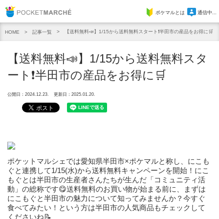
Pocket Marche
ポケマルとは
通信中...
【送料無料📣】1/15から送料無料スタート❗半田市の産品をお得に🛒
記事一覧
HOME
【送料無料📣】1/15から送料無料スタ
ート❗半田市の産品をお得に🛒
公開日：2024.12.23.
更新日：2025.01.20.
ポケットマルシェでは愛知県半田市×ポケマルと称し、にこも
ぐと連携して1/15(水)から送料無料キャンペーンを開始！にこ
もぐとは半田市の生産者さんたちが生んだ「コミュニティ活
動」の総称です😋送料無料のお買い物が始まる前に、まずは
にこもぐと半田市の魅力について知ってみませんか？今すぐ
食べてみたい！という方は半田市の人気商品もチェックして
くださいね📝