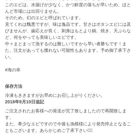
このエビは、水揚げが少なく、かつ鮮度の落ちが早いため、ほと
んど市場には出回りません。
そのため、幻のエビと呼ばれています。
見てくれは醜悪ですが、味は逸品です。甘さはボタンエビには及
びませんが、歯応えが良く、刺身はもとより鍋、焼き、天ぷらな
ど、何をやっても美味しいエビです。
中々まとまって漁するのは難しいですから早い者勝ちです！ま
た、注文があっても獲れない可能性もあります。予め御了承下さ
い。
#海の幸
保存方法
冷凍もききますがお早めにお召し上がりください。
2018年9月10日追記
ご注文されたお客様への発送が完了致しましたので再開致しま
す。
また、希少なエビですので今後も漁模様により発売停止となるこ
ともございます。あらかじめご了承下さい🙇‍♂️