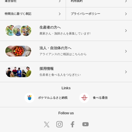
運営会社
利用規約
特商法に基づく表記
プライバシーポリシー
生産者の方へ
農家さん・漁師さんを募集しています!
法人・自治体の方へ
アライアンスのご相談はこちらから
採用情報
生産者と食べる人をつなぎたい
Links
ポケマルふるさと納税
食べる通信
Follow us