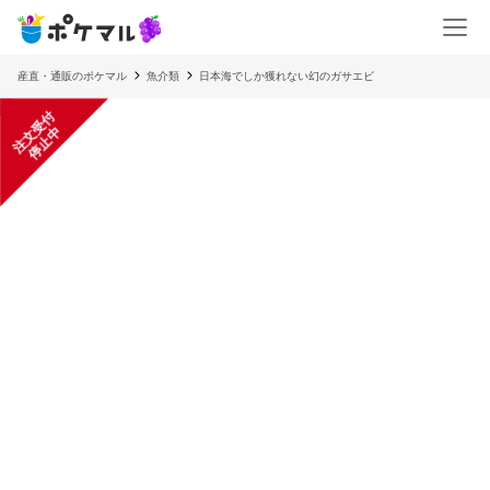
産直・通販のポケマル
魚介類
日本海でしか獲れない幻のガサエビ
注
文
受
付
停
止
中