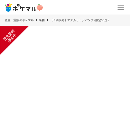
産直・通販のポケマル
果物
【予約販売】マスカットジパング (限定50房）
注
文
受
付
停
止
中