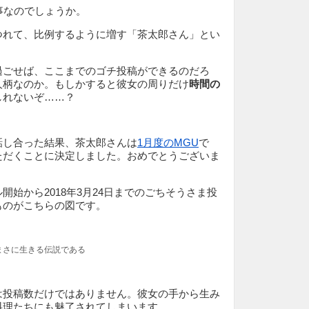
事なのでしょうか。
つれて、比例するように増す「茶太郎さん」とい
過ごせば、ここまでのゴチ投稿ができるのだろ
人柄なのか。もしかすると彼女の周りだけ
時間の
しれないぞ……？
話し合った結果、茶太郎さんは
1月度のMGU
で
ただくことに決定しました。おめでとうございま
開始から2018年3月24日までのごちそうさま投
ものがこちらの図です。
まさに生きる伝説である
は投稿数だけではありません。彼女の手から生み
料理たちにも魅了されてしまいます。