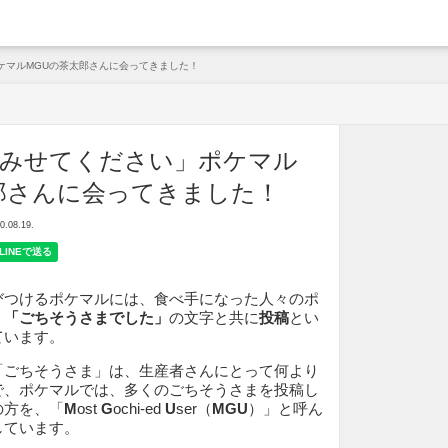
arche
ケマルMGUの茶太郎さんに会ってきました！
中みせてください」ポケマル
郎さんに会ってきました！
08.19.
びつけるポケマルには、食べ手になった人々のポ
、
「ごちそうさまでした」
の文字と共に
投稿
とい
ています。
「ごちそうさま」は、生産者さんにとって何より
で、ポケマルでは、多くのごちそうさまを投稿し
の方を、「
M
ost
G
ochi-ed
U
ser（
MGU
）」と呼ん
しています。