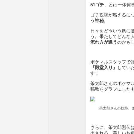
51ゴチ
、とは一体何
ゴチ投稿が増えるに
う
神秘
。
日々をどういう風に
う。果たしてどんな
流れ方が違う
のかも
ポケマルスタッフで
『殿堂入り』
してい
す！
茶太郎さんのポケマル
稿数をグラフにした
茶太郎さんの軌跡、
さらに、茶太郎烈伝
出される、美しいお