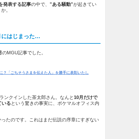
Uを発表する記事
の中で、
”ある騒動”
が起きてい
うか。
0月にはじまった…
月
のMGU記事でした。
手に？「ごちそうさまを伝えた人」を勝手に表彰いたし
にランクインした茶太郎さん。なんと
10月だけで
ている
という驚きの事実に、ポケマルオフィス内
かったのです。これはまだ伝説の序章にすぎない