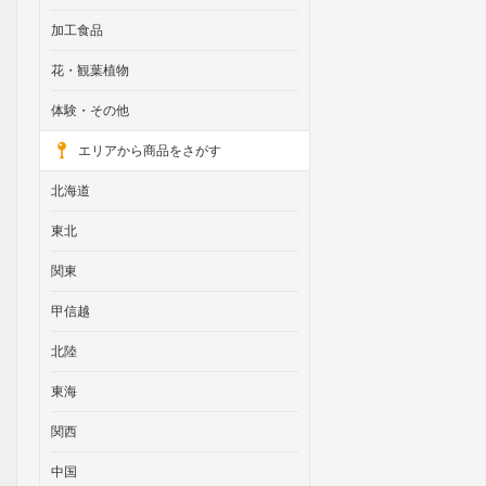
加工食品
花・観葉植物
体験・その他
エリアから商品をさがす
北海道
東北
関東
甲信越
北陸
東海
関西
中国