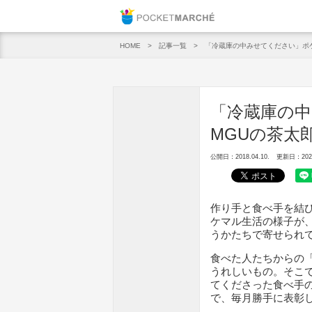
Pocket M
記事一覧
「冷蔵庫の中みせてください」ポ
HOME
「冷蔵庫の
MGUの茶太
公開日：2018.04.10.
更新日：2020.
作り手と食べ手を結
ケマル生活の様子が
うかたちで寄せられ
食べた人たちからの
うれしいもの。そこ
てくださった食べ手
で、毎月勝手に表彰