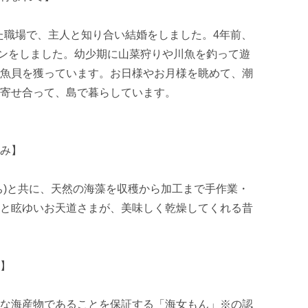
た職場で、主人と知り合い結婚をしました。4年前、
ンをしました。幼少期に山菜狩りや川魚を釣って遊
魚貝を獲っています。お日様やお月様を眺めて、潮
寄せ合って、島で暮らしています。

み】

ち)と共に、天然の海藻を収穫から加工まで手作業・
と眩ゆいお天道さまが、美味しく乾燥してくれる昔
】

な海産物であることを保証する「海女もん」※の認