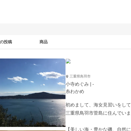
の投稿
商品
三重県鳥羽市
小寺めぐみ | -
糸わかめ
初めまして、海女見習いをして
三重県鳥羽市菅島に住んでいま
【美しい海・豊かな磯、自然に