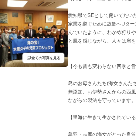
愛知県でSEとして働いてたい
家業を継ぐために故郷へUター
んでいたように、わかめ狩りや
と風を感じながら、人々は肩を
filter
全ての写真を見る
【今も昔も変わらない四季と営
島のお母さんたち(海女さんた
無添加、お伊勢さんからの西風
ながらの製法を守っています。

【里海に生きて生かされている
鳥羽・志摩の海女がとった良質