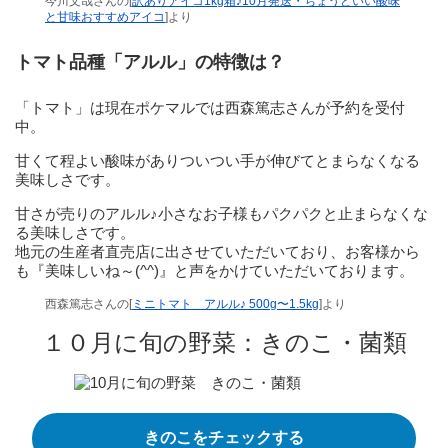
今川文哉さんの[
訳ありアイコ1kg箱♪10月発送・ちょうどいい酸味
と甘味おすすめアイコ
]より
トマト品種「アルル」の特徴は？
「トマト」は現在ポケマルでは西森篤志さんが予約を受付
中。
甘くて程よい酸味がありついつい手が伸びてとまらなくなる
美味しさです。
甘さが売りのアルル♪小さなお子様もパクパクと止まらなくな
る美味しさです。
地元の生産者直売店に出させていただいており、お客様から
も『美味しいね～(^^)』と声をかけていただいております。
西森篤志さんの[
ミニトマト アルル♪ 500g〜1.5kg
]より
１０月に旬の野菜：きのこ・菌類
きのこをチェックする