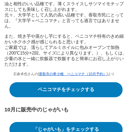
油と相性のいい品種です。薄くスライスしサツマイモチップ
スにしても美味しく召し上がれます。
元々、大学芋として人気の高い品種です。香取市民にとって
は、『大学芋＝ベニコマチ』と言っても過言ではありませ
ん。
また、焼き芋や蒸かし芋にすると、ベニコマチ特有のきめ細
かいホクホク感が感じられると思います。
ご家庭では、濡らしてアルミホイルに包みオーブンで加熱
（200℃15分×2回。サイズにより異なります。）、もしくは、
少量の水と一緒に炊飯器で炊飯すると簡単にお召し上がりい
ただけます。
石倉卓也さんの[
香取市の希少種 ベニコマチ（10月予約）
]より
ベニコマチをチェックする
10月に販売中のじゃがいも
「じゃがいも」をチェックする