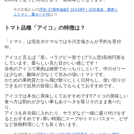
今川文哉さんの[
予約【7周年福袋】10％OFF！10月発送 濃厚ミ
ニトマト 農カード付
]より
トマト品種「アイコ」の特徴は？
「トマト」は現在ポケマルでは今川文哉さんが予約を受付
中。
アイコと言えば『形』⇒ラグビー形で (プラム型)長楕円形を
しています。愛らしい見た目がいい感じです！
赤色のアイコで果肉は緻密でかっちりしといて、中のゼリー
は少なめ、酸味が少なくて甘みの強いトマトです。
かための果肉質だから飛び散りにくく日持ちし、使い切りが
できるので近所の皆様に喜んでもらえておすすめです。
アイコでは本当に美味しくておすすめです‼︎アイコの美味しい
食べ方は割れが少ない事もありヘタを取りそのまま食べた
り、
アイコを弁当箱に入れたり、サラダなど一緒に盛り付けをす
るとおすすめです♪寒い時期にスープやトマトパスター、ビザ
など加熱料理にしても良く合います。