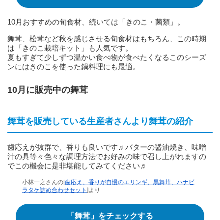
10月おすすめの旬食材、続いては「きのこ・菌類」。
舞茸、松茸など秋を感じさせる旬食材はもちろん、この時期
は「きのこ栽培キット」も人気です。
夏もすぎて少しずつ温かい食べ物が食べたくなるこのシーズ
ンにはきのこを使った鍋料理にも最適。
10月に販売中の舞茸
舞茸を販売している生産者さんより舞茸の紹介
歯応えが抜群で、香りも良いです♬バターの醤油焼き、味噌
汁の具等々色々な調理方法でお好みの味で召し上がれますの
でこの機会に是非堪能してみてください♬
小林一之さんの[
歯応え、香りが自慢のエリンギ、黒舞茸、ハナビ
ラタケ詰め合わせセット
]より
「舞茸」をチェックする