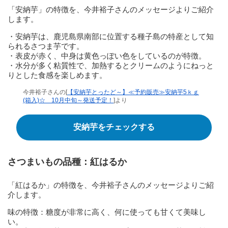
「安納芋」の特徴を、今井裕子さんのメッセージよりご紹介
します。
・安納芋は、鹿児島県南部に位置する種子島の特産として知
られるさつま芋です。
・表皮が赤く、中身は黄色っぽい色をしているのが特徴。
・水分が多く粘質性で、加熱するとクリームのようにねっと
りとした食感を楽しめます。
今井裕子さんの[
【安納芋とったど～】≪予約販売≫安納芋5ｋｇ
(箱入)☆ 10月中旬～発送予定！
]より
安納芋をチェックする
さつまいもの品種：紅はるか
「紅はるか」の特徴を、今井裕子さんのメッセージよりご紹
介します。
味の特徴：糖度が非常に高く、何に使っても甘くて美味し
い。