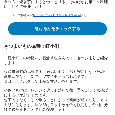
食べ方：焼き芋にするとねっとり系、そのほかお菓子や料理
にも甘くて美味しい！
原田大輔さんの[
紅はるか☆訳あり品☆サイズ混合
]より
紅はるかをチェックする
さつまいもの品種：紅小町
「紅小町」の特徴を、石倉卓也さんのメッセージよりご紹介
します。
香取市固有の品種です。病気に弱く、形も安定しないため生
産量は少なく、幻のサツマイモとも言われます。
味は、ホクホクして上品な甘さがあります。
小さいものは、レンジで少し加熱した後、手で割って素揚げ
にするのがおすすめです。
包丁ではなく、手で割ることによって断面が粗くなり、カリ
カリになります。レンジはワット数を低く設定し、数回に分
けて過熱することで甘みが増します。