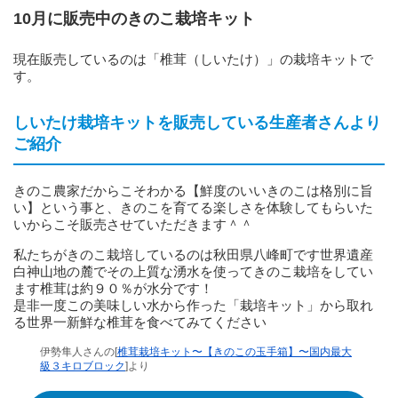
10月に販売中のきのこ栽培キット
現在販売しているのは「椎茸（しいたけ）」の栽培キットで
す。
しいたけ栽培キットを販売している生産者さんより
ご紹介
きのこ農家だからこそわかる【鮮度のいいきのこは格別に旨
い】という事と、きのこを育てる楽しさを体験してもらいた
いからこそ販売させていただきます＾＾
私たちがきのこ栽培しているのは秋田県八峰町です世界遺産
白神山地の麓でその上質な湧水を使ってきのこ栽培をしてい
ます椎茸は約９０％が水分です！
是非一度この美味しい水から作った「栽培キット」から取れ
る世界一新鮮な椎茸を食べてみてください
伊勢隼人さんの[
椎茸栽培キット〜【きのこの玉手箱】〜国内最大
級３キロブロック
]より