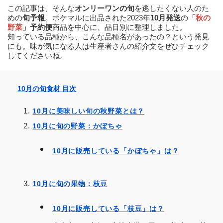
この記事は、そんな
オンリーワンの旬
を逃したくない人のた
めの
旬予報
。ポケマルに出品された2023年
10
月発送
の
「
秋の
野菜
」
予約便
商品を中心に、品目別に整理しました。
知っている品種から、こんな品種名があったの？という発見
にも。味が気になる人は生産者さんの紹介文をぜひチェック
してくださいね。
10月の旬食材 目次
10月に美味しい旬の秋野菜とは？
10月に旬の野菜：かぼちゃ
10月に販売している「かぼちゃ」は？
10月に旬の果物：枝豆
10月に販売している「枝豆」は？