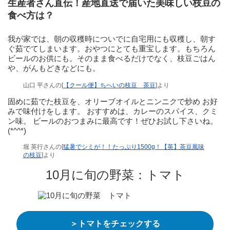
生産者さん直伝！産地直送で届いた美味しい枝豆の
食べ方は？
我が家では、朝の収穫時についでに自宅用にも収穫し、朝す
ぐ茹でてしまいます。おやつにとても重宝します。もちろん
ビールのお供にも。そのまま食べるだけでなく、枝豆ごはん
や、がんもどきなどにも。
山口 平さんの[
【クール便】ちへいの枝豆 茶豆
]より
固めに茹でた枝豆を、オリーブオイルとニンニクで炒め お好
みで味付けをします。 おすすめは、カレーのスパイス、クミ
ン味。 ビールのおつまみに最高です！ぜひお試し下さいね。
(*^^*)
堀 英行さんの[
猛暑でシミが！！たっぷり1500g！【英】茶豆風味
の枝豆
]より
10月に旬の野菜：トマト
＞トマトをチェックする