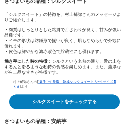
さつまいもの品種：シルクスイート
「シルクスイート」の特徴を、村上郁弥さんのメッセージよ
りご紹介します。
・肉質はしっとりとした粘質で舌ざわりが良く、甘みが強い
品種です。
・イモの形状は紡錘形で揃いが良く、肌もなめらかで外観に
優れます。
・皮色は鮮やかな濃赤紫色で貯蔵性にも優れます。
焼き芋にした時の特徴：
シルクという名前の通り、舌の上を
するんと滑るような独特の食感を楽しめます。また、濃厚な
がら上品な甘さが特徴です。
村上郁弥さんの[
10月中旬発送 熟成シルクスイートＳ〜Lサイズ 5
ｋｇ
]より
シルクスイートをチェックする
さつまいもの品種：安納芋