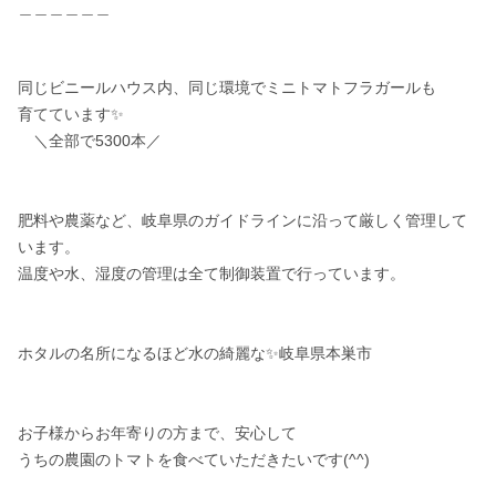
＿＿＿＿＿＿

同じビニールハウス内、同じ環境でミニトマトフラガールも

育てています✨

　＼全部で5300本／

肥料や農薬など、岐阜県のガイドラインに沿って厳しく管理して
います。

温度や水、湿度の管理は全て制御装置で行っています。

ホタルの名所になるほど水の綺麗な✨岐阜県本巣市

お子様からお年寄りの方まで、安心して

うちの農園のトマトを食べていただきたいです(^^)
