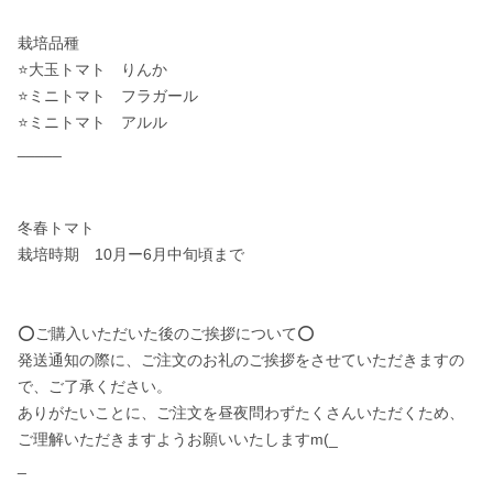
栽培品種

⭐️大玉トマト　りんか

⭐️ミニトマト　フラガール

⭐️ミニトマト　アルル

_____

冬春トマト

栽培時期　10月ー6月中旬頃まで

⭕️ご購入いただいた後のご挨拶について⭕️

発送通知の際に、ご注文のお礼のご挨拶をさせていただきますの
で、ご了承ください。

ありがたいことに、ご注文を昼夜問わずたくさんいただくため、
ご理解いただきますようお願いいたしますm(_ 

_