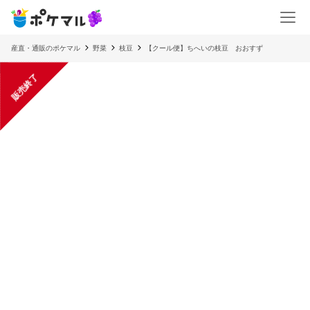
産直・通販のポケマル
野菜
枝豆
【クール便】ちへいの枝豆 おおすず
販売終了