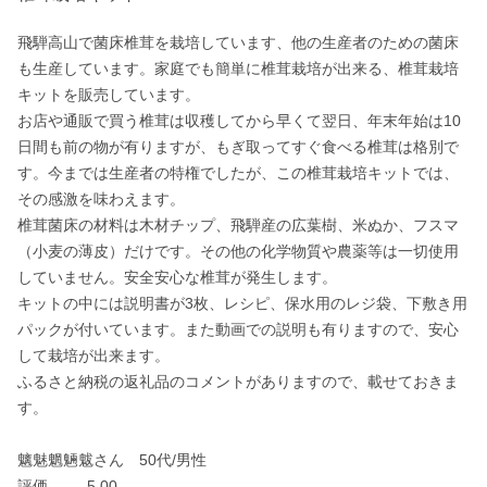
飛騨高山で菌床椎茸を栽培しています、他の生産者のための菌床
も生産しています。家庭でも簡単に椎茸栽培が出来る、椎茸栽培
キットを販売しています。

お店や通販で買う椎茸は収穫してから早くて翌日、年末年始は10
日間も前の物が有りますが、もぎ取ってすぐ食べる椎茸は格別で
す。今までは生産者の特権でしたが、この椎茸栽培キットでは、
その感激を味わえます。

椎茸菌床の材料は木材チップ、飛騨産の広葉樹、米ぬか、フスマ
（小麦の薄皮）だけです。その他の化学物質や農薬等は一切使用
していません。安全安心な椎茸が発生します。

キットの中には説明書が3枚、レシピ、保水用のレジ袋、下敷き用
パックが付いています。また動画での説明も有りますので、安心
して栽培が出来ます。

ふるさと納税の返礼品のコメントがありますので、載せておきま
す。

魑魅魍魎魃さん　50代/男性

評価		5.00
