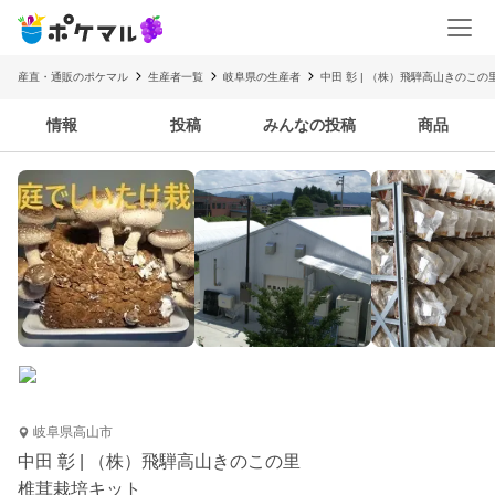
産直・通販のポケマル
生産者一覧
岐阜県の生産者
中田 彰 | （株）飛騨高山きのこの
情報
投稿
みんなの投稿
商品
岐阜県高山市
中田 彰 | （株）飛騨高山きのこの里
椎茸栽培キット