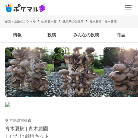
産直・通販のポケマル
生産者一覧
群馬県の生産者
青木夏樹 | 青木農園
情報
投稿
みんなの投稿
商品
群馬県前橋市
青木夏樹 | 青木農園
しいたけ栽培キット