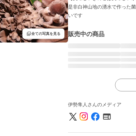
是非白神山地の湧水で作った菌
いです
filter
販売中の商品
全ての写真を見る
伊勢隼人さんのメディア