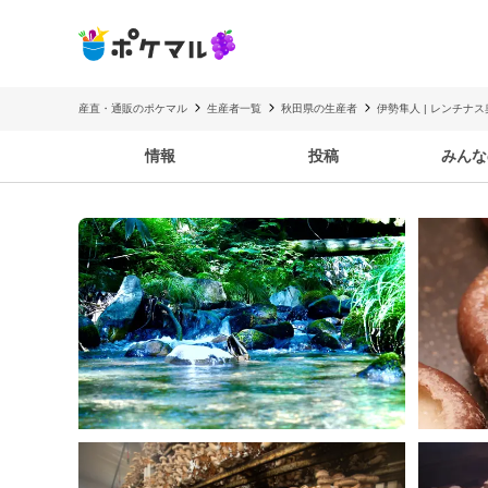
産直・通販のポケマル
生産者一覧
秋田県の生産者
伊勢隼人 | レンチナ
情報
投稿
みんな