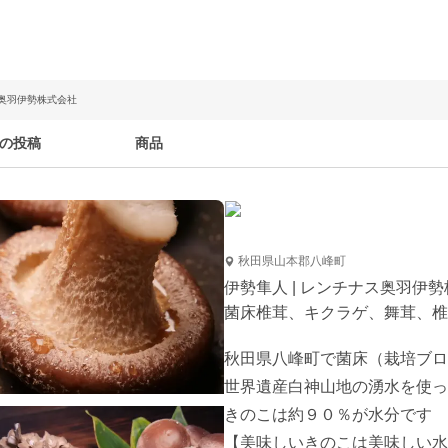
ス奥羽伊勢株式会社
の投稿
商品
秋田県山本郡八峰町
伊勢隼人 | レンチナス奥羽伊
菌床椎茸、キクラゲ、舞茸、椎
秋田県八峰町で菌床（栽培ブロ
世界遺産白神山地の湧水を使っ
きのこは約９０％が水分です

【美味しいきのこは美味しい水