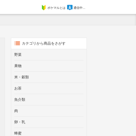
ポケマルとは
通信中...
カテゴリから商品をさがす
野菜
果物
米・穀類
お茶
魚介類
肉
卵・乳
蜂蜜