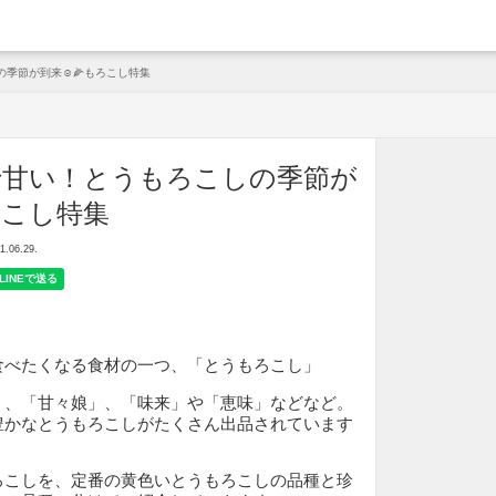
arche
季節が到来☺️🌽もろこし特集
で甘い！とうもろこしの季節が
ろこし特集
06.29.
食べたくなる食材の一つ、「とうもろこし」
」、「甘々娘」、「
味来
」や「恵味」などなど。
豊かなとうもろこしがたくさん出品されています
ろこしを、定番の黄色いとうもろこしの品種と珍