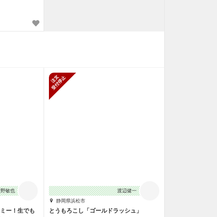
止
新規受付停止
矢野敏也
渡辺健一
静岡県浜松市
ーミー！生でも
とうもろこし「ゴールドラッシュ」