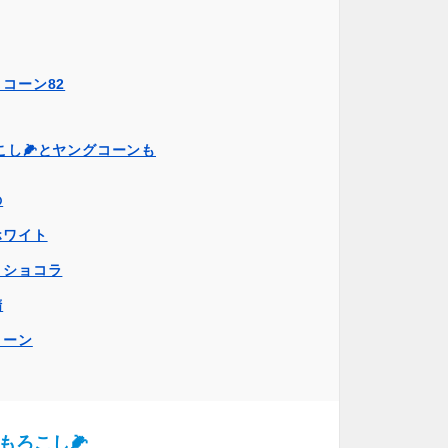
コーン82
こし🌽とヤングコーンも
の
ホワイト
トショコラ
精
コーン
もろこし🌽