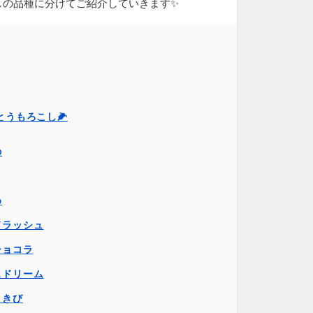
しの品種に分けてご紹介していきます✨
とうもろこし🌽
の
め
ドラッシュ
ショコラ
ェドリーム
まきび