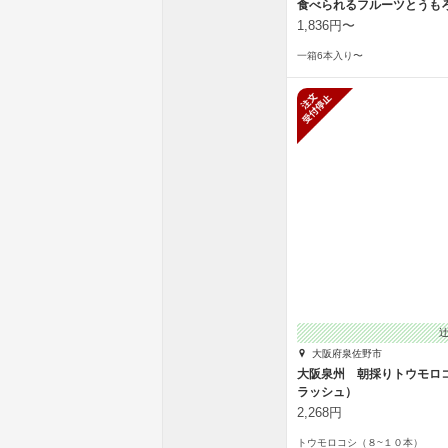
食べられるフルーツとうも
1,836円〜
一箱6本入り〜
新規受付停
大阪府泉佐野市
大阪泉州 朝採りトウモロ
ラッシュ）
2,268円
トウモロコシ（８~１０本）