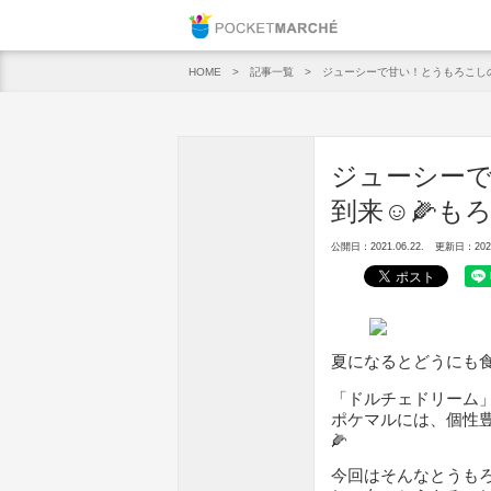
Pocket M
記事一覧
ジューシーで甘い！とうもろこしの
HOME
ジューシー
到来☺️🌽も
公開日：2021.06.22.
更新日：2021.
夏になるとどうにも
「ドルチェドリーム
ポケマルには、個性
🌽
今回はそんなとうも