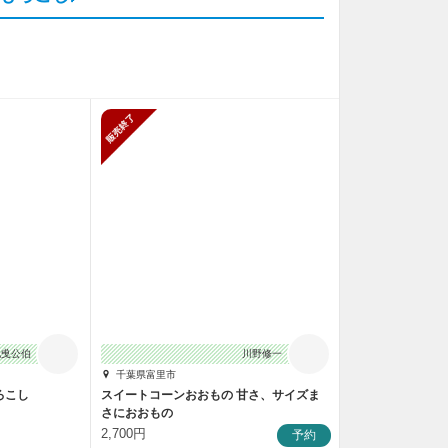
販売終了
地曵公伯
川野修一
千葉県富里市
ろこし
スイートコーンおおもの 甘さ、サイズま
さにおおもの
2,700円
予約