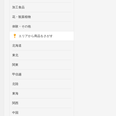
加工食品
花・観葉植物
体験・その他
エリアから商品をさがす
北海道
東北
関東
甲信越
北陸
東海
関西
中国