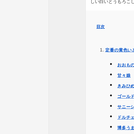
しい白いとうもろこ
目次
定番の黄色い
おおも
甘々娘
きみひ
ゴール
サニー
ドルチ
博多う