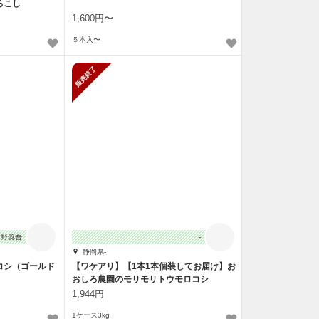
ろこし
1,600円〜
５本入〜
止
販売終了
辻野奨吾
-
静岡県-
コシ（ゴールド
【ワケアリ】【1本1本個装してお届け】お
おしろ農園のモリモリトウモロコシ
1,944円
1ケース3kg