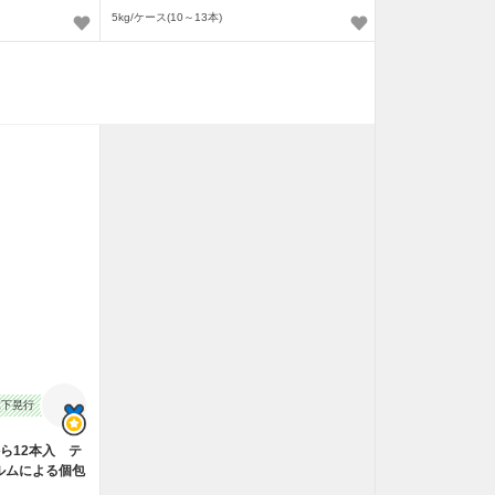
5kg/ケース(10～13本)
止
森下晃行
ら12本入 テ
ルムによる個包