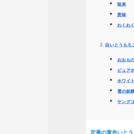
味来
恵味
わくわく
白いとうもろ
おおも
ピュア
ホワイ
雪の妖
ヤング
定番の黄色いとう