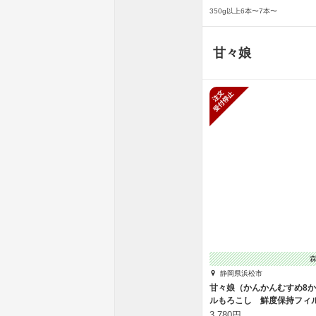
350g以上6本〜7本〜
甘々娘
新規受付停
静岡県浜松市
甘々娘（かんかんむすめ8か
ルもろこし 鮮度保持フィ
装
3,780円