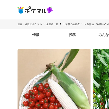
産直・通販のポケマル
生産者一覧
千葉県の生産者
斉藤雅通 | Sai10faRM
情報
投稿
みんな