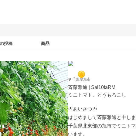
の投稿
商品
千葉県旭市
斉藤雅通 | Sai10faRM
ミニトマト、とうもろこし
🍅あいさつ🍅

はじめまして斉藤雅通と申しま
千葉県北東部の旭市でミニトマ
います。
