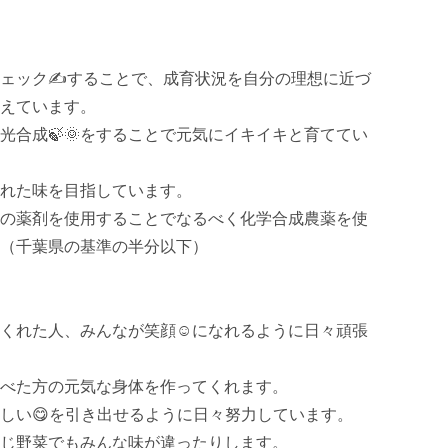
チェック✍することで、成育状況を自分の理想に近づ
えています。

光合成🍃🌞をすることで元気にイキイキと育ててい
れた味を目指しています。

来の薬剤を使用することでなるべく化学合成農薬を使
（千葉県の基準の半分以下）

べてくれた人、みんなが笑顔☺になれるように日々頑張
べた方の元気な身体を作ってくれます。

しい😋を引き出せるように日々努力しています。

じ野菜でもみんな味が違ったりします。
