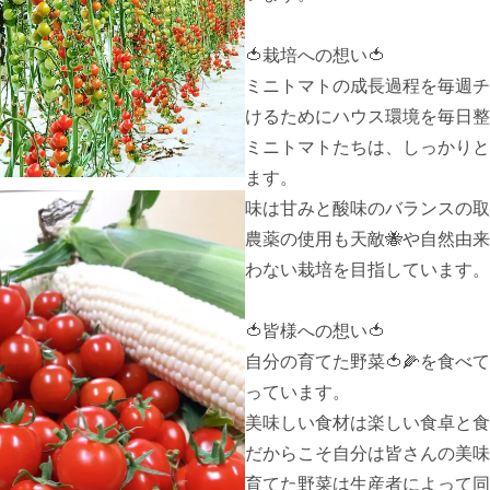
🍅栽培への想い🍅

ミニトマトの成長過程を毎週
けるためにハウス環境を毎日整
ミニトマトたちは、しっかりと
ます。

味は甘みと酸味のバランスの取
農薬の使用も天敵🐝や自然由
わない栽培を目指しています。
🍅皆様への想い🍅

自分の育てた野菜🍅🌽を食
っています。

美味しい食材は楽しい食卓と食
だからこそ自分は皆さんの美味
育てた野菜は生産者によって同