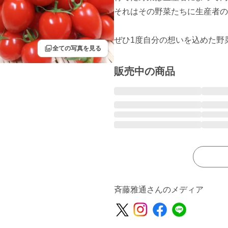
それはその野菜たちに生産者の
ぜひ1度自分の想いを込めた野菜
filter
全ての写真を見る
販売中の商品
斉藤雅通さんのメディア