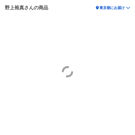
野上裕真さんの商品
location_on
東京都にお届け