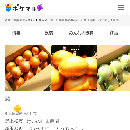
産直・通販のポケマル
生産者一覧
兵庫県の生産者
野上裕真 | けいのしま農園
情報
投稿
みんなの投稿
商品
兵庫県南あわじ市
野上裕真 | けいのしま農園
新玉ねぎ じゃがいも とうもろこし