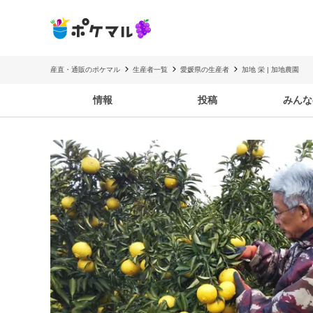
産直・通販のポケマル
生産者一覧
愛媛県の生産者
加地 栄 | 加地農園
情報
投稿
みんな