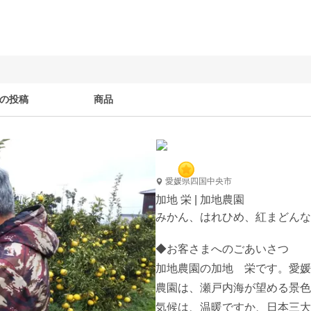
の投稿
商品
愛媛県四国中央市
加地 栄 | 加地農園
みかん、はれひめ、紅まどんな
◆お客さまへのごあいさつ

加地農園の加地　栄です。愛媛
農園は、瀬戸内海が望める景色
気候は、温暖ですか、日本三大