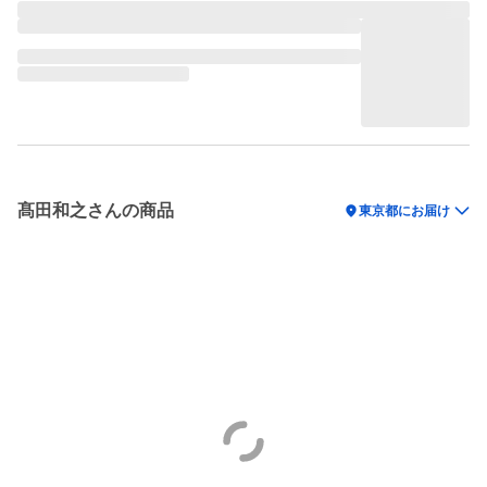
髙田和之さんの商品
location_on
東京都にお届け