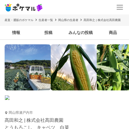
産直・通販のポケマル
生産者一覧
岡山県の生産者
髙田和之 | 株式会社髙田農園
情報
投稿
みんなの投稿
商品
岡山県瀬戸内市
髙田和之 | 株式会社髙田農園
とうもろこし キャベツ 白菜