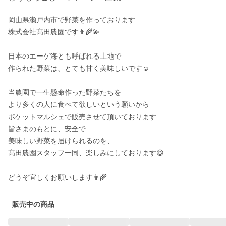
岡山県瀬戸内市で野菜を作っております

株式会社髙田農園です👨‍🌾💫

日本のエーゲ海とも呼ばれる土地で

作られた野菜は、とても甘く美味しいです☺️

当農園で一生懸命作った野菜たちを

より多くの人に食べて欲しいという願いから

ポケットマルシェで販売させて頂いております

皆さまのもとに、安全で

美味しい野菜を届けられるのを、

髙田農園スタッフ一同、楽しみにしております😆

どうぞ宜しくお願いします👨‍🌾
販売中の商品