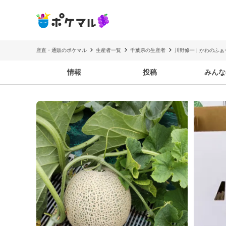
産直・通販のポケマル
生産者一覧
千葉県の生産者
川野修一 | かわのふぁ
情報
投稿
みんな