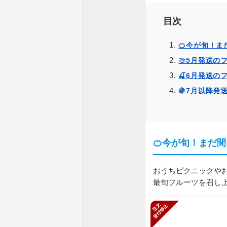
目次
🍊今が旬！
🍈5月発送の
🍒6月発送の
🍇7月以降発
🍊今が旬！まだ
おうちピクニックやお
最旬フルーツを召し上
新規受付停