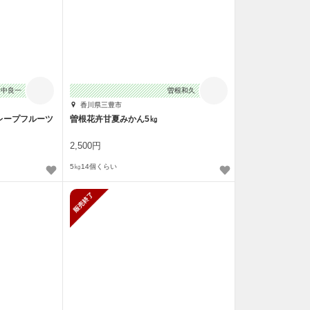
田中良一
曽根和久
香川県三豊市
レープフルーツ
曽根花卉甘夏みかん5㎏
2,500円
5㎏14個くらい
販売終了