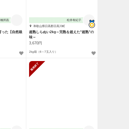
高橋邦昌
松井有紀子
和歌山県日高郡日高川町
育った【自然栽
超熟しらぬい2kg～完熟を超えた”超熟”の
味～
3,670円
2kg箱（6～7玉入り）
止
販売終了