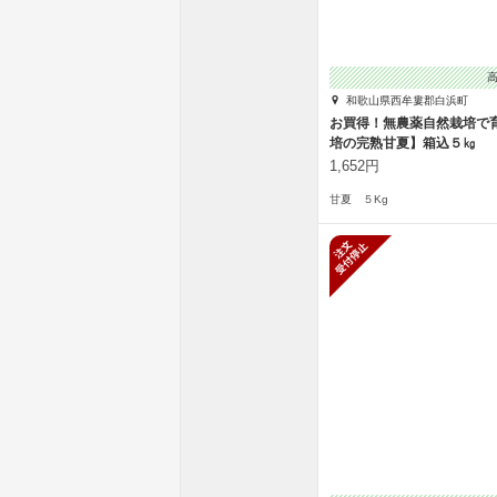
和歌山県西牟婁郡白浜町
お買得！無農薬自然栽培で
培の完熟甘夏】箱込５㎏
1,652円
甘夏 ５Kg
新規受付停