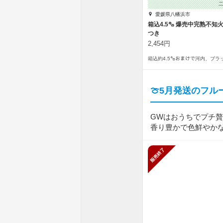
愛媛県八幡浜市
箱込4.5㌔ 爆売中完熟不知
つき
2,454円
箱込約4.5㌔おまけで河内、ブラ
🍈5月発送のフル
GWはおうちでプチ贅
香り豊かで色鮮やかな初
販売終了