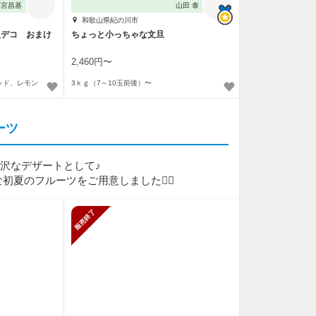
二宮昌基
山田 泰
和歌山県紀の川市
火デコ おまけ
ちょっと小っちゃな文旦
2,460円〜
ッド、レモン
3ｋｇ（7～10玉前後）〜
ーツ
沢なデザートとして♪
夏のフルーツをご用意しました💁‍♀️
販売終了