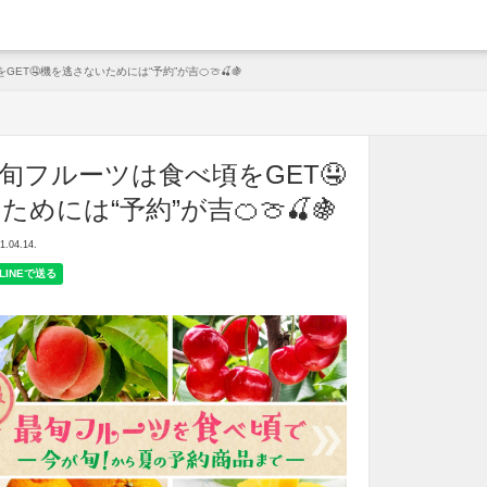
arche
T🤤機を逃さないためには“予約”が吉🍊🍈🍒🍇
旬フルーツは食べ頃をGET🤤
めには“予約”が吉🍊🍈🍒🍇
04.14.