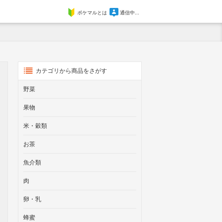
ポケマルとは
通信中...
カテゴリから商品をさがす
野菜
果物
米・穀類
お茶
魚介類
肉
卵・乳
蜂蜜