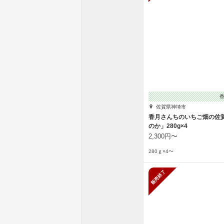
佐賀県神埼市
香月さんちのいちご畑の佐
のか」280g×4
2,300円〜
280ｇ×4〜
販売終了