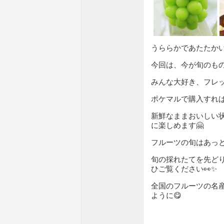
うららかであたたかい
今回は、今が旬のも
みんな大好き、フレッ
ポケマルで購入すれば
新鮮なままおいしい
に楽しめます🤗
フルーツの旬はあっ
旬の採れたてを先ど
ひご覧ください👀✨
全国のフルーツの名
ように😋