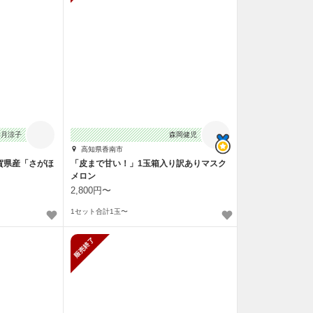
香月涼子
森岡健児
高知県香南市
賀県産「さがほ
「皮まで甘い！」1玉箱入り訳ありマスク
メロン
2,800円〜
1セット合計1玉〜
販売終了