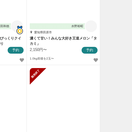
石田和徳
水野裕昭
愛知県田原市
にびっくりクイ
濃くて甘い！みんな大好き王道メロン「タ
入り
カミ」
2,150円〜
予約
予約
1.0kg前後を2玉〜
販売終了