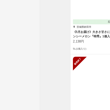
茨城県鉾田市
《5月お届け》大きさ甘さ
ンシーメロン『特秀』1個
2,138円
5L(1個入り)
販売終了