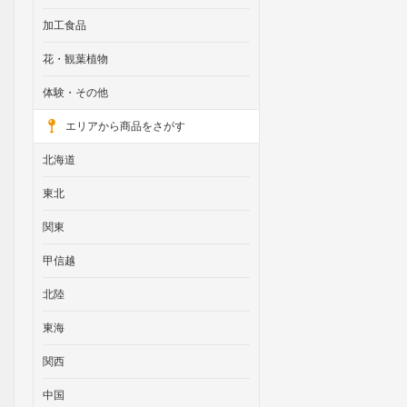
加工食品
花・観葉植物
体験・その他
エリアから商品をさがす
北海道
東北
関東
甲信越
北陸
東海
関西
中国