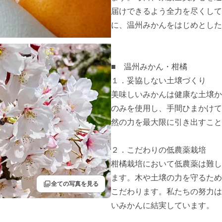
届けできるよう全力を尽くして
に、温州みかんをはじめとした
■　温州みかん・柑橘

１．妥協しない土壌づくり

美味しいみかんは健康な土壌か
のみを使用し、手間ひまかけて
然の力を最大限に引き出すこと
２．こだわりの低農薬栽培

柑橘栽培において低農薬は難し
ます。木や土壌の力を守るため
filter
全ての写真を見る
こだわります。私たちの努力は
いみかんに結実しています。
