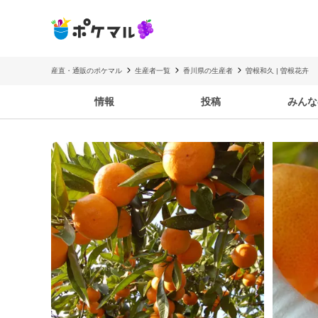
産直・通販のポケマル
生産者一覧
香川県の生産者
曽根和久 | 曽根花卉
情報
投稿
みんな