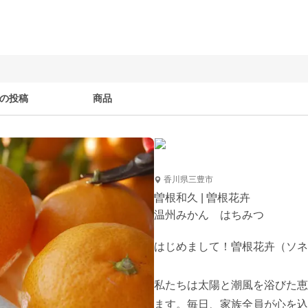
の投稿
商品
香川県三豊市
曽根和久 | 曽根花卉
温州みかん はちみつ
はじめまして！曽根花卉（ソネ
私たちは太陽と潮風を浴びた恵
ます。毎日、家族全員が心を込