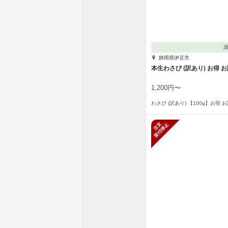
静岡県伊豆市
本生わさび (訳あり) お得 
1,200円〜
わさび (訳あり) 【100g】お得 
新規受付停