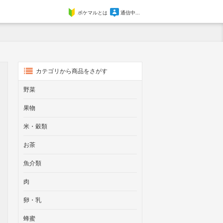
ポケマルとは
通信中...
カテゴリから商品をさがす
野菜
果物
米・穀類
お茶
魚介類
肉
卵・乳
蜂蜜