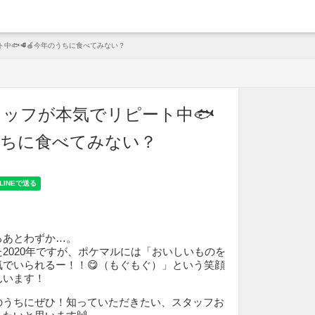
arche
中🐟🥩🍎今年のうちに食べてみない？
ッフが本気でリピート中🐟
のうちに食べてみない？
ろあとわずか…。
2020年ですが、ポケマルには「おいしいものを
でいられるー！！😋（もぐもぐ）」という笑顔
んいます！
のうちにぜひ！知っていただきたい、スタッフお