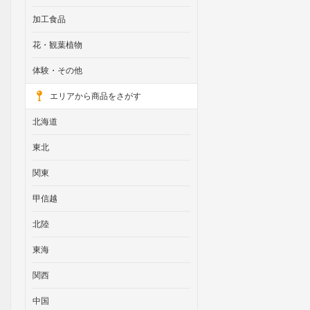
加工食品
花・観葉植物
体験・その他
エリアから商品をさがす
北海道
東北
関東
甲信越
北陸
東海
関西
中国