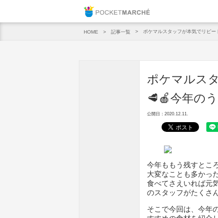
Pocket M
ポケマルスタッフが本気でリピート
記事一覧
HOME
ポケマルスタ
🥩🍎今年
公開日：2020.12.11.
今年ももう残すとこ
大変なことも多かった
食べてさえいれば元気
のスタッフがたくさ
そこで今回は、今年