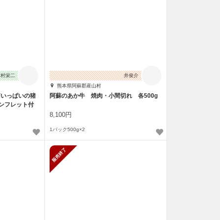
市村栄二
井俊介
熊本県阿蘇郡産山村
箱いっぱいの猪
阿蘇のあか牛 焼肉・小間切れ 各500g
ンフレット付
8,100円
1パック500g×2
販売終了