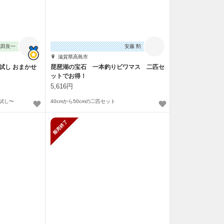
浅田良一
安藤 勲
滋賀県高島市
お試し おまかせ
琵琶湖の宝石 一本釣りビワマス 二匹セ
ットでお得！
5,616円
お試し〜
40cmから50cmの二匹セット
止
販売終了