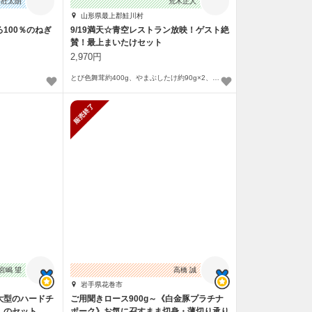
井壯太朗
荒木正人
山形県最上郡鮭川村
100％のねぎ
9/19満天☆青空レストラン放映！ゲスト絶
賛！最上まいたけセット
2,970円
とび色舞茸約400g、やまぶしたけ約90g×2、椎茸（菌床）100g、乾燥やまぶしたけ15g
販売終了
宮嶋 望
高橋 誠
岩手県花巻市
大型のハードチ
ご用聞きロース900g～《白金豚プラチナ
」のセット
ポーク》お気に召すまま切身・薄切り承り