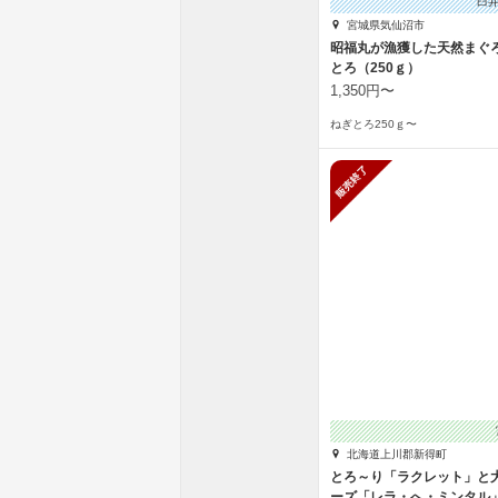
臼
宮城県気仙沼市
昭福丸が漁獲した天然まぐろ
とろ（250ｇ）
1,350円〜
ねぎとろ250ｇ〜
販売終了
北海道上川郡新得町
とろ～り「ラクレット」と
ーズ「レラ・へ・ミンタル