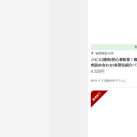
福岡県田川市
ジビエ(猪肉)初心者歓迎！
肉詰め合わせ(各部位紹介パ
き
4,320円
60サイズ1箱(600グラム)
販売終了