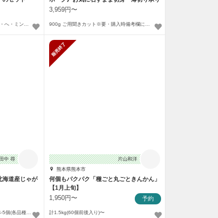
3,959円〜
「ラクレット」５００ｇと「レラ・へ・ミンタル」５００ｇ〜
900g ご用聞きカット※要・購入時備考欄にてご指定を〜
販売終了
田中 尋
片山和洋
熊本県熊本市
北海道産じゃが
何個もパクパク「種ごと丸ごときんかん」
【1月上旬】
1,950円〜
予約
【お試しにぴったり】L-Mサイズ4-5個(各品種5００ｇ以上）×6品種 ３.5-4ｋｇ
計1.5kg(60個前後入り)〜