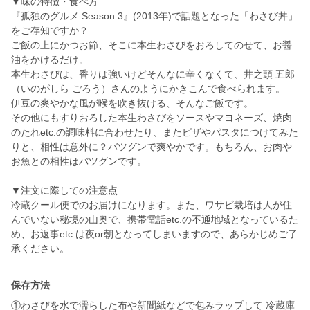
▼味の特徴・食べ方
『孤独のグルメ Season 3』(2013年)で話題となった「わさび丼」
をご存知ですか？
ご飯の上にかつお節、そこに本生わさびをおろしてのせて、お醤
油をかけるだけ。
本生わさびは、香りは強いけどそんなに辛くなくて、井之頭 五郎
（いのがしら ごろう）さんのようにかきこんで食べられます。
伊豆の爽やかな風が喉を吹き抜ける、そんなご飯です。
その他にもすりおろした本生わさびをソースやマヨネーズ、焼肉
のたれetc.の調味料に合わせたり、またピザやパスタにつけてみた
りと、相性は意外に？バツグンで爽やかです。もちろん、お肉や
お魚との相性はバツグンです。
▼注文に際しての注意点
冷蔵クール便でのお届けになります。また、ワサビ栽培は人が住
んでいない秘境の山奥で、携帯電話etc.の不通地域となっているた
め、お返事etc.は夜or朝となってしまいますので、あらかじめご了
承ください。
保存方法
①わさびを水で濡らした布や新聞紙などで包みラップして 冷蔵庫