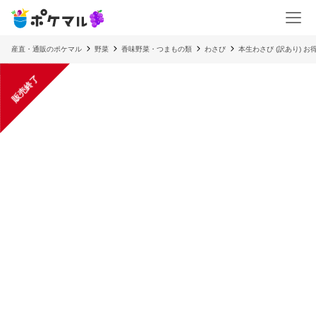
産直・通販のポケマル
野菜
香味野菜・つまもの類
わさび
本生わさび (訳あり) お
販売終了