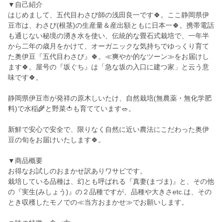
▼自己紹介
はじめまして、五代目わさび師の浅田良一です🍀。ここ静岡県伊
豆市は、わさび(根茎)の生産量＆産出額ともに日本一🍀。携帯電話
も通じない秘境の湧き水を使い、伝統的な畳石式栽培で、一年半
から二年の歳月をかけて、オーガニックな気持ちでゆっくり育て
た奥伊豆『五代目わさび』🍀。≪爽やか的なツーン≫をお届けし
ます🍀。屋号の『坂ぐち』は「急な坂の入口に建つ家」と云う意
味です🍀。
静岡県伊豆市が発祥の原木しいたけ、自然栽培(無農薬・無化学肥
料)で水稲🌾と野菜🍅も育てています🥗。
新鮮で安心で安全で、限りなく自然に近い農法にこだわった奥伊
豆の旬をお届けいたします🍀。
▼商品概要
お得なお試しのおまかせ訳ありワサビです。
栽培している品種は、幻とも呼ばれる『真妻(まづま)』と、その他
の『実生(みしょう)』の２品種ですが、品種や大きさetc.は、その
とき収穫したモノでの≪当方おまかせ≫でお願いします。