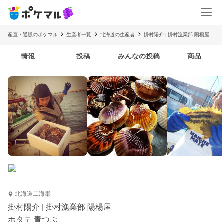
産直・通販のポケマル
生産者一覧
北海道の生産者
掛村陽介 | 掛村漁業部 陽楊屋
情報
投稿
みんなの投稿
商品
北海道二海郡
掛村陽介 | 掛村漁業部 陽楊屋
ホタテ 青つぶ