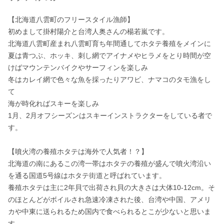
【北海道八雲町のフリースタイル漁師】 

初めまして掛村陽介と台湾人奥さんの楊若嵐です。 

北海道八雲町産まれ八雲町育ち年間通してホタテ養殖をメインに
夏は青つぶ、ホッキ、刺し網でアイナメやヒラメをとり時間が空
けばマウンテンバイクやサーフィンを楽しみ 

冬はカレイ網で色々な魚を採ったりアワビ、ナマコのタモ漁をし
て

海が時化ればスキーを楽しみ 

1月、2月オフシーズンはスキーインストラクターをしている者で
す。

【噴火湾の養殖ホタテは海外で人気者！？】 

北海道の南にあるこの湾一帯はホタテの養殖が盛んで噴火湾沿い
を通る国道5号線はホタテ街道と呼ばれています。 

養殖ホタテは主に2年貝で出荷され貝の大きさは大体10-12cm。そ
のほとんどがボイルされ急速冷凍された後、台湾や中国、アメリ
カや中東に送られるため国内で食べられるとこが少ないと思いま
す。 
