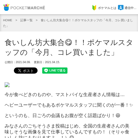
Pocket Marche
ポケマルとは
通信中...
記事一覧
食いしん坊大集合😋！！ポケマルスタッフの「今月、コレ買いまし
HOME
た」
食いしん坊大集合😋！！ポケマルスタ
ッフの「今月、コレ買いました」
公開日：2021.04.09.
更新日：2021.04.15.
今が食べどきのものや、マストバイな生産者さん情報は…
ヘビーユーザーでもあるポケマルスタッフに聞くのが一番！✨
というのも、日ごろの会議もお腹が空く話題ばかり！😆
みなさんのごちそうさま投稿はじめ、全国の生産者さんの美
味しそうな画像を見て仕事しているんですもの！（そりゃ食
いしん坊にもなりますよ…！）😋