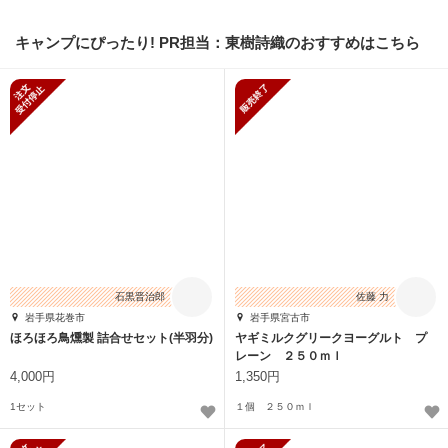
キャンプにぴったり! PR担当：東樹詩織のおすすめはこちら
新規受付停止
販売終了
石黒晋治郎
佐藤 力
岩手県花巻市
岩手県宮古市
ほろほろ鳥燻製 詰合せセット(半羽分)
ヤギミルクグリークヨーグルト プ
レーン ２５０ｍｌ
4,000円
1,350円
1セット
１個 ２５０ｍｌ