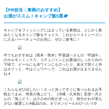
【PR担当：東樹のおすすめ】
お酒がススム！キャンプ飯5選🏕️
キャンプ＆フィッシングにはまっている東樹は、とにかく飲
みたくなるキャンプ飯をチョイス。これからベストシーズン
に入るバーベキューのお供に、ぜひご参考に！
中でもおすすめは［熊本・熊本］甲斐誠一さんの「甲誠牛」
のホルモンミックス。コチュジャンとお醤油のしっかりめの
下味で、ビールにも赤ワインにもぴったり。炭火で焼くと外
はカリッと、中はジュワ〜ッで、これはお酒が止まりません
ね🍷
こちらもぜひ試したい！さっと洗ってすぐに食べられるお手
軽おつまみ、球美の海ぶどう。［沖縄・久米島］安里一月さ
んの「海ぶどう」は小さめの粒がぎっしり、枝分かれや茎も
少ない厳選したA級品のみ。オリオンビールがぴったり🍺