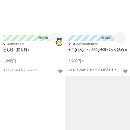
野澤 始
浜辺健吾
新潟県村上市
鹿児島県薩摩川内市
とち餅（切り餅）
⭐「きびなご」200g冷凍パック詰め ⭐
1,998円
3,980円〜
１パック４枚入を３パック
1キロ【200g冷凍パック 5袋詰め】〜