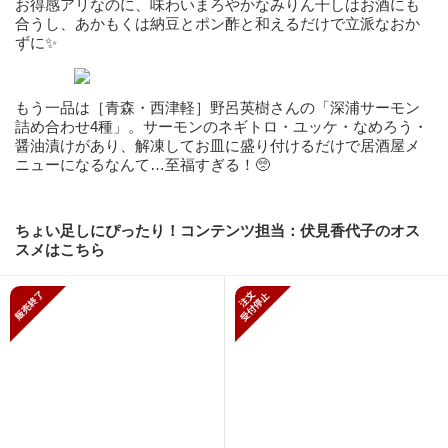
お得感アリなのに、味わいまろやかなみりん干しはお酒にも
合うし、あかもくは納豆とポン酢と和えるだけで立派なおか
ずに✨
もう一品は［青森・西津軽］野呂英樹さんの「深浦サーモン
詰め合わせ4種」。サーモンのネギトロ・ユッケ・なめろう・
醤油漬けがあり、解凍してお皿に盛り付けるだけで居酒屋メ
ニューになるなんて…至福すぎる！🥺
ちょい足しにぴったり！コンテンツ担当：伏見香代子のオス
スメはこちら
販売終了
新規受付停止