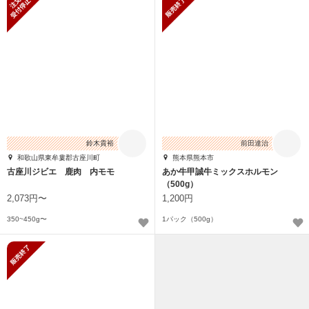
新規受付停止
販売終了
鈴木貴裕
前田達治
和歌山県東牟婁郡古座川町
熊本県熊本市
古座川ジビエ 鹿肉 内モモ
あか牛甲誠牛ミックスホルモン
（500g）
2,073円〜
1,200円
350~450g〜
1パック（500g）
販売終了