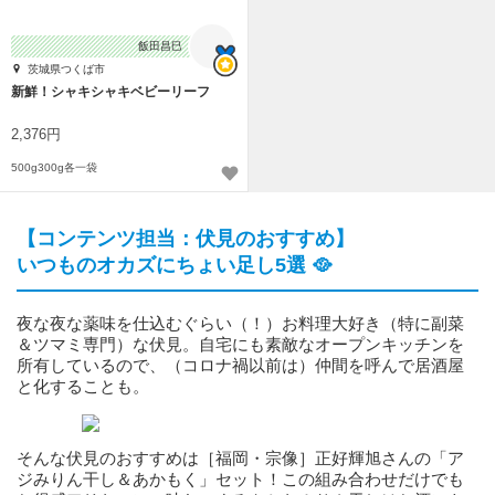
飯田昌巳
茨城県つくば市
新鮮！シャキシャキベビーリーフ
2,376円
500g300g各一袋
【コンテンツ担当：伏見のおすすめ】
いつものオカズにちょい足し5選 🥘
夜な夜な薬味を仕込むぐらい（！）お料理大好き（特に副菜
＆ツマミ専門）な伏見。自宅にも素敵なオープンキッチンを
所有しているので、（コロナ禍以前は）仲間を呼んで居酒屋
と化することも。
そんな伏見のおすすめは［福岡・宗像］正好輝旭さんの「ア
ジみりん干し＆あかもく」セット！この組み合わせだけでも