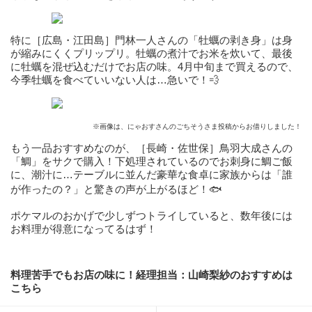
特に［広島・江田島］門林一人さんの「牡蠣の剥き身」は身
が縮みにくくプリップリ。牡蠣の煮汁でお米を炊いて、最後
に牡蠣を混ぜ込むだけでお店の味。4月中旬まで買えるので、
今季牡蠣を食べていいない人は…急いで！💨
※画像は、にゃおすさんのごちそうさま投稿からお借りしました！
もう一品おすすめなのが、［長崎・佐世保］鳥羽大成さんの
「鯛」をサクで購入！下処理されているのでお刺身に鯛ご飯
に、潮汁に…テーブルに並んだ豪華な食卓に家族からは「誰
が作ったの？」と驚きの声が上がるほど！🐟
ポケマルのおかげで少しずつトライしていると、数年後には
お料理が得意になってるはず！
料理苦手でもお店の味に！経理担当：山崎梨紗のおすすめは
こちら