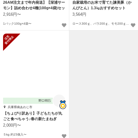
26AM注文まで年内発送】【深浦サー
自家栽培のお米で育てた諫美豚（か
モン】詰め合わせ4種(100g×4袋)セッ
んびとん）1.3㎏おすすめセット
ト
2,916円〜
3,564円
1パック100g×4袋〜
ロース300ｇ、バラ200ｇ、モモ200ｇ、モモ200ｇ、ウデ200ｇ、ハンバーグ220ｇ
新規受付停止
野口明巳
兵庫県南あわじ市
【ちょぴり訳あり】子どもたちが丸
ごと食べちゃう♪春の新たまねぎ
2,000円〜
５kg 約15個入〜