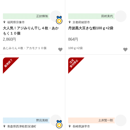
正好輝旭
田村美代
福岡県宗像市
京都府綾部市
大人気！アジみりん干し４枚・あか
丹波黒大豆きな粉100ｇ×2袋
もく１０個
2,860円
864円
あじみりん４枚・アカモク１０個
100ｇ×2袋
販売終了
新規受付停止
野呂英樹
土井賢一郎
青森県西津軽郡深浦町
長崎県諫早市