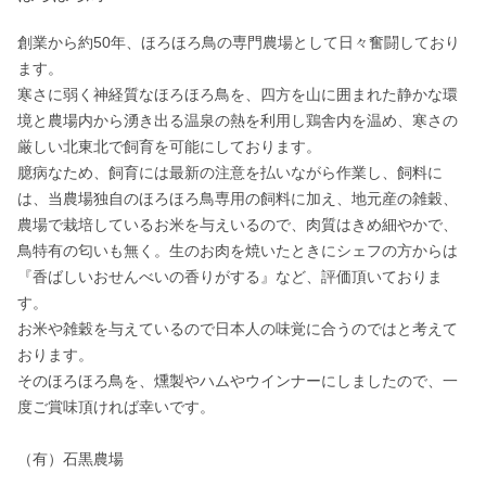
創業から約50年、ほろほろ鳥の専門農場として日々奮闘しており
ます。

寒さに弱く神経質なほろほろ鳥を、四方を山に囲まれた静かな環
境と農場内から湧き出る温泉の熱を利用し鶏舎内を温め、寒さの
厳しい北東北で飼育を可能にしております。

臆病なため、飼育には最新の注意を払いながら作業し、飼料に
は、当農場独自のほろほろ鳥専用の飼料に加え、地元産の雑穀、
農場で栽培しているお米を与えいるので、肉質はきめ細やかで、
鳥特有の匂いも無く。生のお肉を焼いたときにシェフの方からは
『香ばしいおせんべいの香りがする』など、評価頂いておりま
す。

お米や雑穀を与えているので日本人の味覚に合うのではと考えて
おります。

そのほろほろ鳥を、燻製やハムやウインナーにしましたので、一
度ご賞味頂ければ幸いです。
