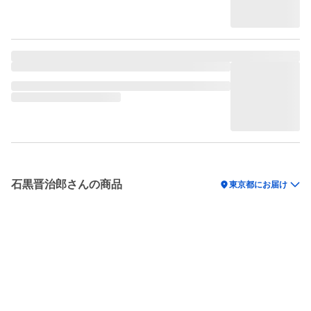
石黒晋治郎さんの商品
location_on
東京都にお届け