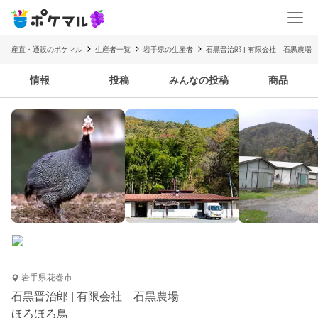
産直・通販のポケマル
生産者一覧
岩手県の生産者
石黒晋治郎 | 有限会社 石黒農場
情報
投稿
みんなの投稿
商品
岩手県花巻市
石黒晋治郎 | 有限会社 石黒農場
ほろほろ鳥