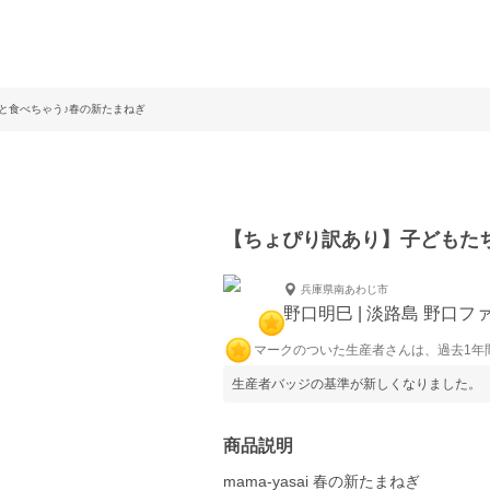
と食べちゃう♪春の新たまねぎ
【ちょぴり訳あり】子どもた
兵庫県南あわじ市
野口明巳 | 淡路島 野口フ
マークのついた生産者さんは、過去1年
生産者バッジの基準が新しくなりました。
商品説明
mama-yasai 春の新たまねぎ