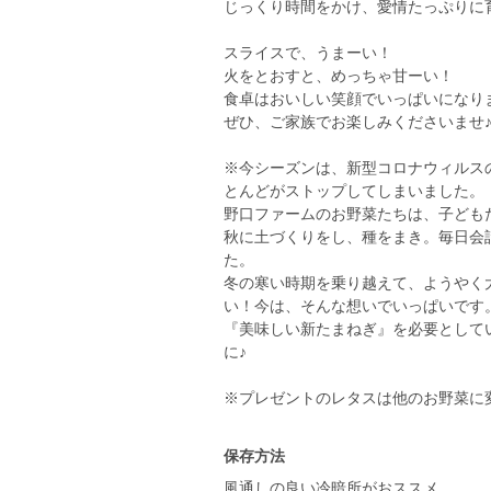
じっくり時間をかけ、愛情たっぷりに
スライスで、うまーい！
火をとおすと、めっちゃ甘ーい！
食卓はおいしい笑顔でいっぱいになり
ぜひ、ご家族でお楽しみくださいませ
※今シーズンは、新型コロナウィルス
とんどがストップしてしまいました。
野口ファームのお野菜たちは、子ども
秋に土づくりをし、種をまき。毎日会
た。
冬の寒い時期を乗り越えて、ようやく
い！今は、そんな想いでいっぱいです
『美味しい新たまねぎ』を必要としている
に♪
※プレゼントのレタスは他のお野菜に
保存方法
風通しの良い冷暗所がおススメ