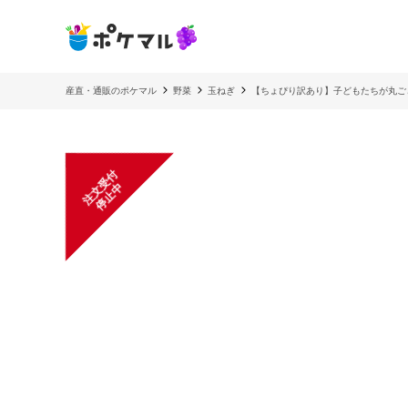
産直・通販のポケマル
野菜
玉ねぎ
【ちょぴり訳あり】子どもたちが丸ご
注
文
受
付
停
止
中