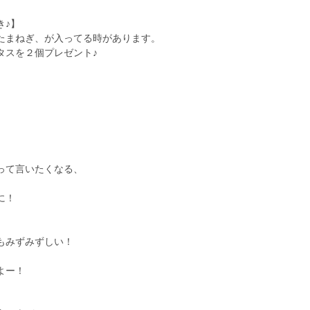
き♪】
たまねぎ、が入ってる時があります。
タスを２個プレゼント♪
って言いたくなる、
に！
もみずみずしい！
よー！