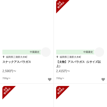
新規受付停止
中園庸史
中園庸史
福岡県三潴郡大木町
福岡県三潴郡大木町
スナックアスパラガス
【太物】アスパラガス（Lサイズ以
上）
2,590円〜
2,415円〜
700g〜
700g〜
新規受付停止
新規受付停止