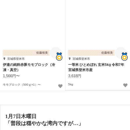
佐藤裕美
佐藤裕美
宮城県登米市
宮城県登米市
伊達の純粋赤豚モモブロック（冷
一等米 ひとめぼれ 玄米5kg 令和7年
凍・真空）
宮城県登米市産
1,566円〜
3,618円
5kg
モモブロック（500ｇ×1）〜
1月7日木曜日
「普段は穏やかな湾内ですが…」