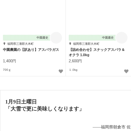
中園庸史
中園庸史
福岡県三潴郡大木町
福岡県三潴郡大木町
中園農園の【訳あり】アスパラガス
【詰め合わせ】スナックアスパラ＆
オクラ 1.0kg
1,400円
2,600円
700ｇ
１.0kg
1月9日土曜日
「大雪で更に美味しくなります」
——福岡県朝倉市 