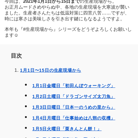
今回は、
2021年1月1日から15日まで
の生産現場から。
お正月ムードさめやらぬ中、各地の生産現場を大寒波が襲い
ました。生産者さんたちは低温対策に四苦八苦……ですが、
時には寒さは美味しさを引き出す鍵にもなるようですよ。
本年も『#生産現場から』シリーズをどうぞよろしくお願いし
ます☺️
目次
1月1日〜15日の生産現場から
1月1日金曜日「初田んぼウォーキング」
1月2日土曜日「ドラゴンサイズ太刀魚」
1月3日日曜日「日本一のうめの里から」
1月4日月曜日「仕事始めは八朔の収穫」
1月5日火曜日「栗きんとん餅！」