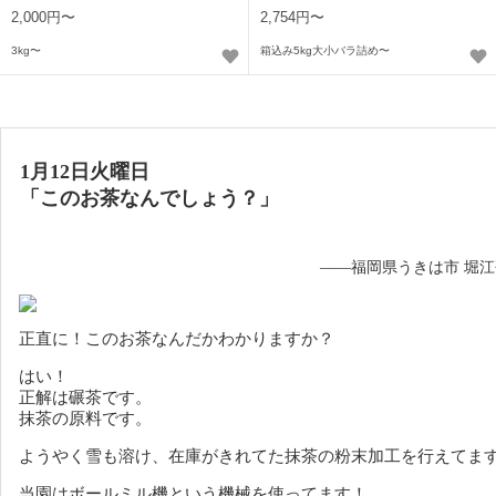
2,000円〜
2,754円〜
3kg〜
箱込み5kg大小バラ詰め〜
1月12日火曜日
「このお茶なんでしょう？」
——福岡県うきは市 堀
正直に！このお茶なんだかわかりますか？
はい！
正解は碾茶です。
抹茶の原料です。
ようやく雪も溶け、在庫がきれてた抹茶の粉末加工を行えてま
当園はボールミル機という機械を使ってます！