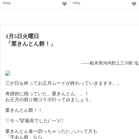
800g
800g
1月5日火曜日
「栗きんとん餅
！
」
——栃木県河内郡上三川町 
三が日も終ってお正月ムードが終わっていきますネ。。
奇跡的に残っていた、栗きんとん、、！
お正月の残り物コラボ行ってみましょう。
栗きんとん餅！！
♡モ～🐮最高でした(´￢`)♡
栗きんとん食べ切っちゃった(>_<｡)って方も
「芋あん餅」なら