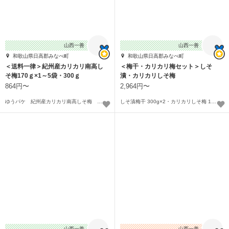
山西一善
山西一善
和歌山県日高郡みなべ町
和歌山県日高郡みなべ町
＜送料一律＞紀州産カリカリ南高し
＜梅干・カリカリ梅セット＞しそ
そ梅170ｇ×1～5袋・300ｇ
漬・カリカリしそ梅
864円〜
2,964円〜
ゆうパケ 紀州産カリカリ南高しそ梅 17０ｇ〜
しそ漬梅干 300g×2・カリカリしそ梅 170g×1〜
山西一善
山西一善