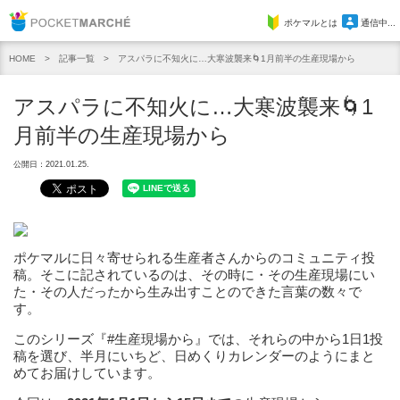
Pocket Marche
ポケマルとは
通信中...
記事一覧
アスパラに不知火に…大寒波襲来🌀1月前半の生産現場から
HOME
アスパラに不知火に…大寒波襲来🌀1
月前半の生産現場から
公開日：2021.01.25.
ポケマルに日々寄せられる生産者さんからのコミュニティ投
稿。そこに記されているのは、その時に・その生産現場にい
た・その人だったから生み出すことのできた言葉の数々で
す。
このシリーズ『#生産現場から』では、それらの中から1日1投
稿を選び、半月にいちど、日めくりカレンダーのようにまと
めてお届けしています。