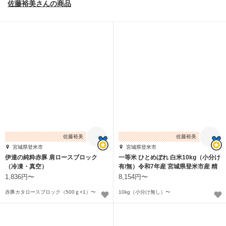
佐藤裕美さんの商品
佐藤裕美
佐藤裕美
宮城県登米市
宮城県登米市
伊達の純粋赤豚 肩ロースブロック
一等米 ひとめぼれ 白米10kg（小分け
（冷凍・真空）
有/無）令和7年産 宮城県登米市産 精
米
1,836円〜
8,154円〜
赤豚カタロースブロック（500ｇ×1）〜
10kg（小分け無し）〜