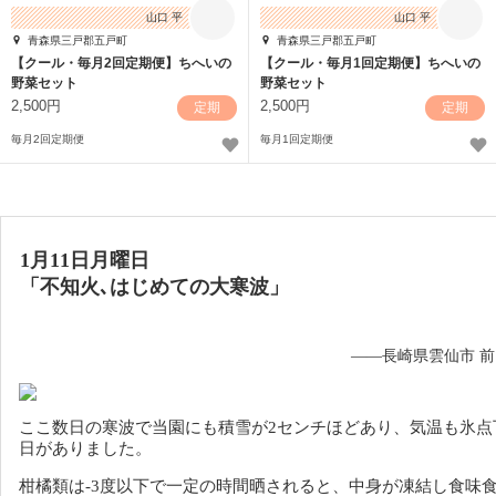
山口 平
山口 平
青森県三戸郡五戸町
青森県三戸郡五戸町
【クール・毎月2回定期便】ちへいの
【クール・毎月1回定期便】ちへいの
野菜セット
野菜セット
2,500円
2,500円
定期
定期
毎月2回定期便
毎月1回定期便
1月11日月曜日
「不知火､はじめての大寒波」
——長崎県雲仙市 
ここ数日の寒波で当園にも積雪が2センチほどあり、気温も氷点
日がありました。
柑橘類は-3度以下で一定の時間晒されると、中身が凍結し食味