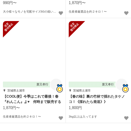
990円〜
1,870円〜
大小様々なモノを宅配サイズ60の箱いっぱいに〜
生産者厳選品を約２キロ！〜
新規受付停止
新規受付停止
栗又孝行
栗又孝行
茨城県土浦市
茨城県土浦市
【COOL便】今季はこれで最後！春
【春の味】裏の竹林で採れたタケノ
『れんこん』よ♥️ 何時まで販売する
コ！《採れたら発送》》
かは未定
1,870円〜
1,800円
生産者厳選品を約２キロ！〜
3kg以上は入ってます