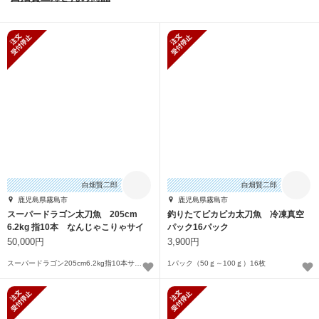
新規受付停止
新規受付停止
白畑賢二郎
白畑賢二郎
鹿児島県霧島市
鹿児島県霧島市
スーパードラゴン太刀魚 205cm
釣りたてピカピカ太刀魚 冷凍真空
6.2kg 指10本 なんじゃこりゃサイ
パック16パック
ズ
50,000円
3,900円
スーパードラゴン205cm6.2kg指10本サイズ
1パック（50ｇ～100ｇ）16枚
新規受付停止
新規受付停止