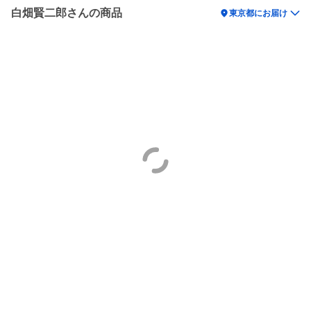
白畑賢二郎さんの商品
location_on
東京都にお届け