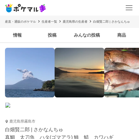
産直・通販のポケマル
生産者一覧
鹿児島県の生産者
白畑賢二郎 | さかなんちゅ
情報
投稿
みんなの投稿
商品
鹿児島県霧島市
白畑賢二郎 | さかなんちゅ
真鯛 太刀魚 ハタ(ゴマアラ) 鯵 鯖 カワハギ