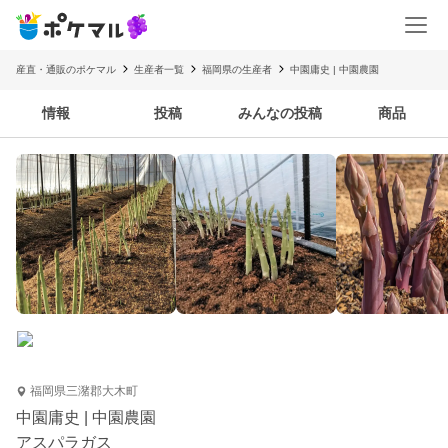
産直・通販のポケマル
生産者一覧
福岡県の生産者
中園庸史 | 中園農園
情報
投稿
みんなの投稿
商品
福岡県三潴郡大木町
中園庸史 | 中園農園
アスパラガス