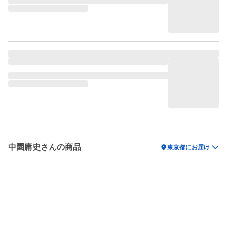
中園庸史さんの商品
location_on
東京都にお届け