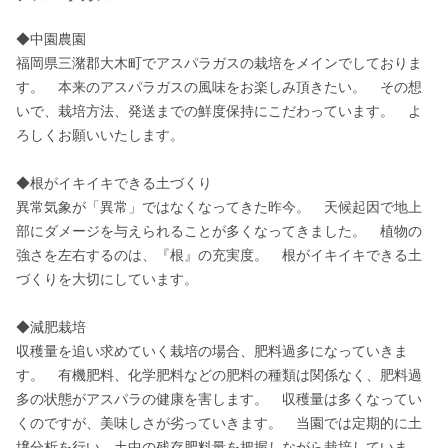
◆中園農園

福岡県三潴郡大木町でアスパラガスの栽培をメインでしておりま
す。　本来のアスパラガスの風味をお楽しみ頂きたい。　その想
いで、栽培方法、発送までの鮮度保持にこだわっています。　よ
ろしくお願いいたします。

◆根がイキイキできる土づくり

異常気象が「異常」ではなくなってきた昨今。　天候起因で地上
部にダメージを与えられることが多くなってきました。　植物の
強さを左右するのは、『根』の充実度。　根がイキイキできる土
づくりを大切にしています。

◆減肥栽培

収穫量を追い求めていく栽培の場合、肥料過多になっていきま
す。　有機肥料、化学肥料などの肥料の種類は関係なく、肥料過
多の状態がアスパラの健康を害します。　収穫量は多くなってい
くのですが、美味しさが劣っていきます。　当園では定期的に土
壌分析を行い、土中の残存肥料量を把握しながら栽培していま