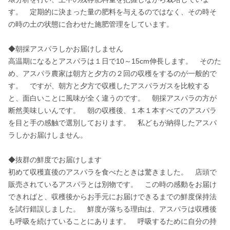
す。　定期的に決まった量の肥料を与えるのではなく、その時そ
の時の土の状態に合わせた施肥管理をしています。

◆朝採アスパラしかお届けしません

高温期になるとアスパラは１日で10～15cm伸長します。　そのた
め、アスパラ農家は朝方と夕方の２回の収穫をするのが一般的で
す。　ですが、朝方と夕方で収穫したアスパラガスを比較する
と、面白いことに風味が全く違うのです。　朝採アスパラの方が
断然美味しいんです。　朝の収穫後、１本１本すべてのアスパラ
を目と手の感触で選別しております。　私どもが納得したアスパ
ラしかお届けしません。

◆抜群の鮮度でお届けします

初めて収穫直後のアスパラを食べたときは驚きました。　店頭で
販売されているアスパラとは別物です。　この時の感動をお届け
できればと、収穫後からお手元にお届けできるまでの鮮度保持法
を試行錯誤しました。　鮮度が落ちる理由は、アスパラは収穫後
も呼吸を続けていることにあります。　呼吸するために自分の持