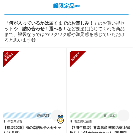
🛍️限定品👀
「何が入っているかは届くまでのお楽しみ！」
のお買い得セ
ットや、
詰め合わせ！選べる！
など要望に応じてくれる商品
まで、福袋ならではのワクワク感や満足感を感じていただけ
ると思います😊
新規受付停止
販売終了
伊藤友門
吉田匡宏
千葉県旭市
青森県弘前市
【福袋2025】海の幸詰め合わせセッ
【7周年福袋】青森県産 季節の樹上完
ト(５品目)
熟りんご詰め合わせセット【数量限