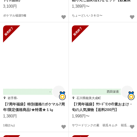
定！】
3,100円
1,389円〜
ポケマル福袋5種
ちょーどいい３キロ〜
販売終了
販売終了
-
西田栄喜
岩手県-
石川県能美大成町
【7周年福袋】特別価格!!ポケマル7周
【7周年福袋】ｻﾜｰﾄﾞﾘﾝｸの素おまけ・
年!限定価格商品!★特選★１㎏
旬の人気漬物【送料200円】
1,380円
1,998円〜
1箱(1㎏)
サワードリンクの素 胡瓜キムチ 胡瓜の新生姜甘辛醤油漬け ゆず大根 胡瓜の甘酢漬け〜