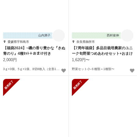
山内満子
西村俊伸
愛媛県宇和島市
奈良県御所市
【福袋2024】~磯の香り豊かな『きぬ
【7周年福袋】多品目栽培農家のユニ
青のり』4種ｾｯﾄ＋おまけ付き
ーク旬野菜つめあわせセット+おまけ
付き
2,000円
1,620円〜
3ｇ×3個、5ｇ×1個、8切8枚入（全形1枚分）
野菜セット小-６種類＋1種類〜
販売終了
販売終了