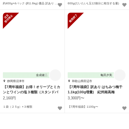
約400g×4パック (約1.6kg) 優品 訳あり 規格外 加工用 or ご家庭用〜
600g(だいたいL玉12個分に相当する量)
新規受付停止
販売終了
金成健二
亀田夕美
静岡県沼津市
和歌山県田辺市
【7周年福袋】お得！オリーブとミカ
【7周年福袋】訳あり はちみつ梅干
ンとワインの塩３種類（スタンドパ
1.1kg(100g増量) 紀州南高梅
ック）
2,160円
3,300円〜
１袋（２５g）×３種類
【7周年福袋】1100g〜