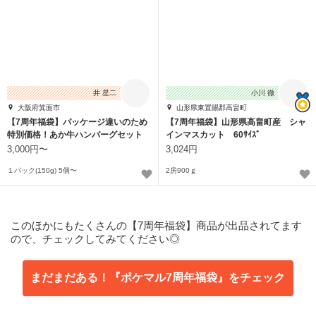
井 星二
小川 徹
大阪府箕面市
山形県東置賜郡高畠町
【7周年福袋】パッケージ違いのため
【7周年福袋】山形県高畠町産 シャ
特別価格！あか牛ハンバーグセット
インマスカット 60ｻｲｽﾞ
3,000円〜
3,024円
１パック(150g) 5個〜
2房900ｇ
このほかにもたくさんの【7周年福袋】商品が出品されてます
ので、チェックしてみてください◎
まだまだある！『ポケマル7周年福袋』をチェック