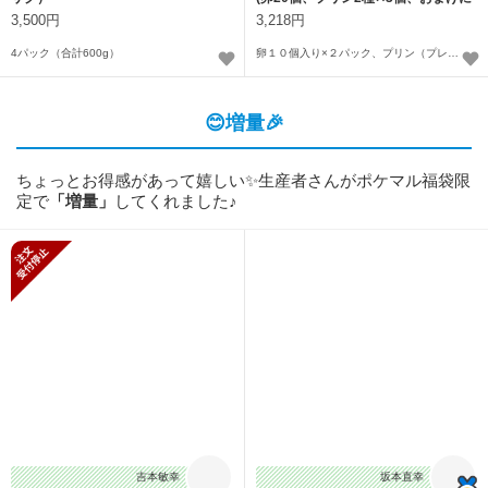
マヨ！)
3,500円
3,218円
4パック（合計600g）
卵１０個入り×２パック、プリン（プレーン）９０ｇ×３個、プリン（かぼちゃ）９０ｇ×３個、マヨ
😊増量🎉
ちょっとお得感があって嬉しい✨生産者さんがポケマル福袋限
定で
「増量」
してくれました♪
新規受付停止
吉本敏幸
坂本直幸