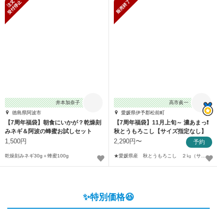
新規受付停止
販売終了
井本加奈子
高市眞一
徳島県阿波市
愛媛県伊予郡松前町
【7周年福袋】朝食にいかが？乾燥刻
【7周年福袋】11月上旬～ 濃あまっ❗
みネギ＆阿波の蜂蜜お試しセット
秋とうもろこし【サイズ指定なし】
1,500円
2,290円〜
予約
乾燥刻みネギ30g＋蜂蜜100g
★愛媛県産 秋とうもろこし ２㎏（サイズ指定なし）〜
✨特別価格😆