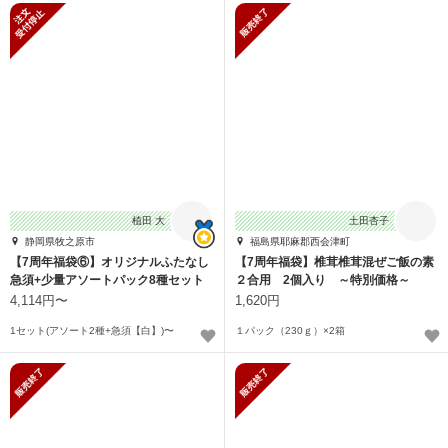
新規受付停止
販売終了
植田 大
土田杏子
静岡県牧之原市
福島県耶麻郡西会津町
【7周年福袋⑥】オリジナルふたなし
【7周年福袋】椎茸椎茸混ぜご飯の素
急須+少量アソートパック8種セット
２合用 2個入り ～特別価格～
4,114円〜
1,620円
1セット(アソート2種+急須【白】)〜
１パック（230ｇ）×2箱
販売終了
販売終了