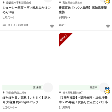
愛媛県南宇和郡愛南町
高知県土佐清水市
ジューシー果実＊河内晩柑みかけご
農家直送【ハウス栽培】高知県産新
めん5kg
生姜
5,076円
918円〜
1箱（5ｋｇ）15個前後
1kg〜
販売終了
渡 朱美
桑原崇
和歌山県紀の川市
熊本県球磨郡錦町
ぽたぽた甘い完熟【いちじく】訳あ
【7周年福袋】<送料無料・10%増量
り 大容量 約400g×4パック
中＞R5年産！訳ありにんにくバラ小
粒600g
3,240円〜
1,380円