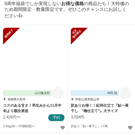
6周年福袋でしか実現しない
お得な価格
の商品たち！大特価の
ため期間限定・数量限定です。ぜひこのチャンスにお試しく
ださい👍
販売終了
新規受付停止
山口隆太郎
舛田 聡
長崎県大村市
和歌山県和歌山市
コクのある甘さ！早生みかん11月中
訳ありお得！！紀州仕立て『鮎一夜
旬より順次発送
干し ”梅仕立て”』大サイズ
1,425円〜
3,024円
予約
2.5kg(30～25個程度)〜
訳あり『鮎一夜干し』×7尾