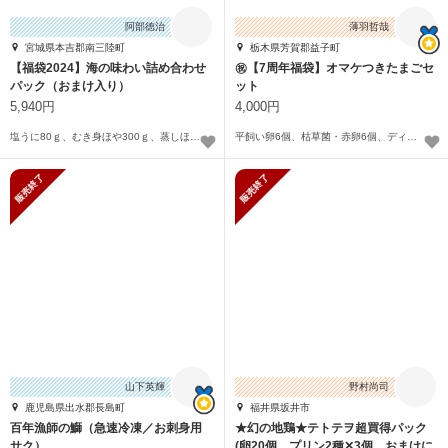
阿部徳治
薄羽哲哉
宮城県本吉郡南三陸町
栃木県芳賀郡益子町
【福袋2024】海の味わい詰め合わせ
㊗【7周年福袋】オマケつきたまごセ
パック（おまけ入り）
ット
5,940円
4,000円
塩うに80ｇ、むき身ほや300ｇ、蒸しほや300ｇ、塩蔵わかめ80ｇ
平飼い卵6個、枯草菌・赤卵6個、ディップソース1個、プリン1個、燻製卵2個入り、カレー1袋、
販売終了
販売終了
山下英輝
野村尚司
鹿児島県出水郡長島町
福井県坂井市
百年漁師の鰤（急速冷凍／お刺身用
★幻の地鶏★テトテヲ超買得パック
サク）
(卵20個、プリン2種✕3個、おまけに