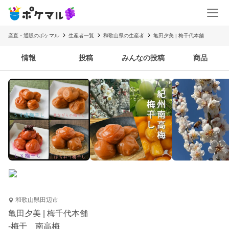
産直・通販のポケマル
生産者一覧
和歌山県の生産者
亀田夕美 | 梅千代本舗
情報
投稿
みんなの投稿
商品
和歌山県田辺市
亀田夕美 | 梅千代本舗
-梅干 南高梅