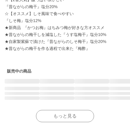
『昔ながらの梅干』塩分20%

☆【オススメ】しそ風味で食べやすい

『しそ梅』塩分12%

★新商品  『かつお梅』はちみつ梅が好きな方オススメ

★昔ながらの梅干しを減塩した『うす塩梅干』塩分10%

★自家製紫蘇で漬けた『昔ながらのしそ梅干』塩分20%

★昔ながらの梅干を作る過程で出来た『梅酢』

販売中の商品
もっと見る