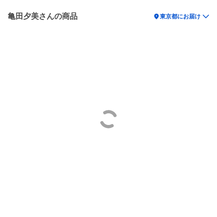
亀田夕美さんの商品
location_on
東京都にお届け