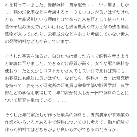
れを持っていました。発酵飼料、自家配合．．．いい響き。しか
し、鶏の消化率などを考慮するとトウモロコシが良いはずだけれ
ども、生産過剰という理由だけで余った米を餌として使ったり、
遺伝子組み換えではないけれども残留農薬や防カビ剤の残る国産
穀物が入っていたり、栄養成分などをあまり考慮していない素人
の発酵飼料なども存在しています。

そうした事実を知ると、自分たちは違った方向で飼料を考えよう
と結論に至りました。できるだけ品質が高く、安全な配合飼料を
使おう、たとえ少しコストがかさんでも長い目で見れば鶏にも、
お客様にも絶対に良いはずだ。なぜなら、飼料メーカーは研究所
を持って、おそらく研究所の研究員は栄養学部や獣医学部、農学
部などの学位を取得して、専門家が何人もが一日中飼料のことに
ついて研究を重ねている．．．。

そうした専門家たちが作った最高の飼料と、養鶏農家が養鶏業の
作業がいろいろとある中で飼料について少し考えて、勘と経験で
作った飼料ではどちらがより良いものができるのだろうか。
