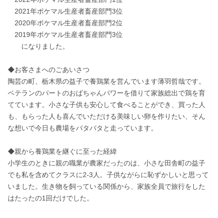
　2021年ポケマル生産者畜産部門3位

　2020年ポケマル生産者畜産部門2位

　2019年ポケマル生産者畜産部門3位

　　になりました。

◆お客さまへのごあいさつ

陶芸の町、栃木県の益子で養鶏業を営んでいます薄羽哲哉です。

ベテランのパートのおばちゃんパワーを借りて家族総出で鶏を育
てています。小さな子供も安心して食べることができ、買った人
も、もらった人も喜んでいただける美味しい卵を作りたい、そん
な想いで今日も農場をバタバタと走っています。

◆親から養鶏業を継ぐに至った経緯

小学生のときに親の職業が農家だったのは、小さな田舎町の益子
でも私を含めてクラスに2-3人。子供ながらに恥ずかしいと思って
いました。生き物を飼っている関係から、家族全員で旅行をした
はたったの1回だけでした。
