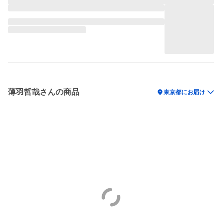
薄羽哲哉さんの商品
location_on
東京都にお届け