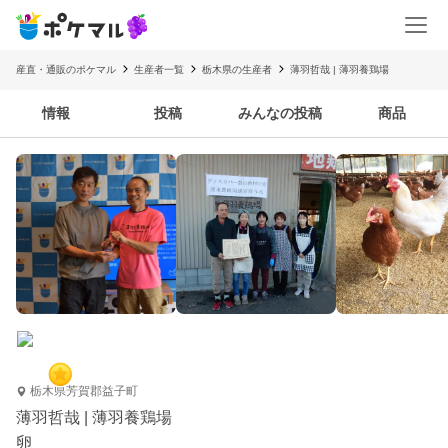
産直・通販のポケマル
生産者一覧
栃木県の生産者
薄羽哲哉 | 薄羽養鶏場
情報
投稿
みんなの投稿
商品
栃木県芳賀郡益子町
薄羽哲哉 | 薄羽養鶏場
卵