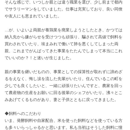
そんな感じで、いつしか親とは違う職業を選び、少し前まで都内
でサラリーマンをしていました。仕事は充実しており、良い同僚
や友人にも恵まれていました。

…が、いよいよ両親が養鶏業を廃業しようとしたとき、かつては
納入先から嫌がらせを受けつつも頑張り、騙されて高値で飼料を
買わされていたり、埃まみれで働いて肺を悪くしてしまった両
親、これまでがんばってきた事業をたたんでしまって本当にこれ
でいいのか？！と迷いが生じました。

親の事業を継いだものの、事業としての採算性が取れずに諦めざ
るをえなく、悔し涙を流した先輩がいたり。住んでいるこの町を
少しでも良くしたいと、一緒に頑張りたいんですと、農家を回っ
て農産物の生産をお願いに回る後輩のシェフがいたり。沸々とこ
みあげてくるものがあり、妻と子供とともに戻ってきました。

◆飼料へのこだわり

いま、発酵飼料や自家配合、米を使った飼料などを使っている方
も多々いらっしゃるかと思います。私も当初はそうした飼料に憧