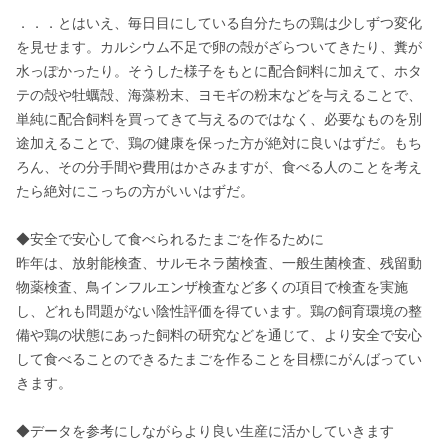
．．．とはいえ、毎日目にしている自分たちの鶏は少しずつ変化
を見せます。カルシウム不足で卵の殻がざらついてきたり、糞が
水っぽかったり。そうした様子をもとに配合飼料に加えて、ホタ
テの殻や牡蠣殻、海藻粉末、ヨモギの粉末などを与えることで、
単純に配合飼料を買ってきて与えるのではなく、必要なものを別
途加えることで、鶏の健康を保った方が絶対に良いはずだ。もち
ろん、その分手間や費用はかさみますが、食べる人のことを考え
たら絶対にこっちの方がいいはずだ。

◆安全で安心して食べられるたまごを作るために

昨年は、放射能検査、サルモネラ菌検査、一般生菌検査、残留動
物薬検査、鳥インフルエンザ検査など多くの項目で検査を実施
し、どれも問題がない陰性評価を得ています。鶏の飼育環境の整
備や鶏の状態にあった飼料の研究などを通じて、より安全で安心
して食べることのできるたまごを作ることを目標にがんばってい
きます。

◆データを参考にしながらより良い生産に活かしていきます
