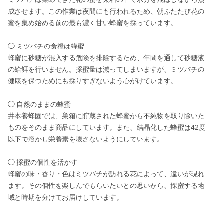
成させます。この作業は夜間にも行われるため、朝ふたたび花の
蜜を集め始める前の最も濃く甘い蜂蜜を採っています。

◯ ミツバチの食糧は蜂蜜

蜂蜜に砂糖が混入する危険を排除するため、年間を通して砂糖液
の給餌を行いません。採蜜量は減ってしまいますが、ミツバチの
健康を保つためにも採りすぎないよう心がけています。

◯ 自然のままの蜂蜜

井本養蜂園では、巣箱に貯蔵された蜂蜜から不純物を取り除いた
ものをそのまま商品にしています。また、結晶化した蜂蜜は42度
以下で溶かし栄養素を壊さないようにしています。

◯ 採蜜の個性を活かす

蜂蜜の味・香り・色はミツバチが訪れる花によって、違いが現れ
ます。その個性を楽しんでもらいたいとの思いから、採蜜する地
域と時期を分けてお届けしています。
