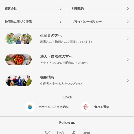
運営会社
利用規約
特商法に基づく表記
プライバシーポリシー
生産者の方へ
農家さん・漁師さんを募集しています!
法人・自治体の方へ
アライアンスのご相談はこちらから
採用情報
生産者と食べる人をつなぎたい
Links
ポケマルふるさと納税
食べる通信
Follow us