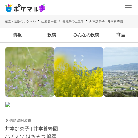
産直・通販のポケマル
生産者一覧
徳島県の生産者
井本加奈子 | 井本養蜂園
情報
投稿
みんなの投稿
商品
徳島県阿波市
井本加奈子 | 井本養蜂園
ハチミツ はちみつ 蜂蜜