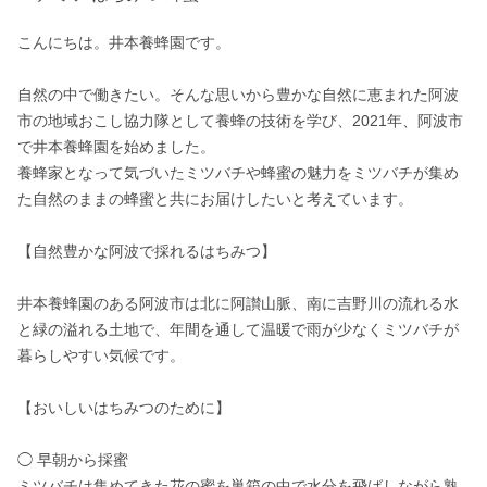
こんにちは。井本養蜂園です。

自然の中で働きたい。そんな思いから豊かな自然に恵まれた阿波
市の地域おこし協力隊として養蜂の技術を学び、2021年、阿波市
で井本養蜂園を始めました。

養蜂家となって気づいたミツバチや蜂蜜の魅力をミツバチが集め
た自然のままの蜂蜜と共にお届けしたいと考えています。

【自然豊かな阿波で採れるはちみつ】

井本養蜂園のある阿波市は北に阿讃山脈、南に吉野川の流れる水
と緑の溢れる土地で、年間を通して温暖で雨が少なくミツバチが
暮らしやすい気候です。

【おいしいはちみつのために】

◯ 早朝から採蜜

ミツバチは集めてきた花の蜜を巣箱の中で水分を飛ばしながら熟