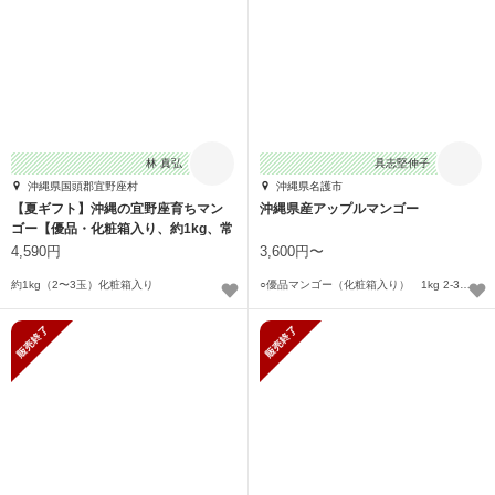
林 真弘
具志堅伸子
沖縄県国頭郡宜野座村
沖縄県名護市
【夏ギフト】沖縄の宜野座育ちマン
沖縄県産アップルマンゴー
ゴー【優品・化粧箱入り、約1kg、常
温発送】
4,590円
3,600円〜
約1kg（2〜3玉）化粧箱入り
○優品マンゴー（化粧箱入り） 1kg 2-3個〜
販売終了
販売終了