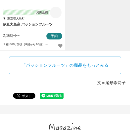
河田正樹
東京都大島町
伊豆大島産 パッションフルーツ
2,160円〜
予約
１箱 800g前後（8個から10個）〜
「パッションフルーツ」の商品をもっとみる
文＝尾形希莉子
Magazine