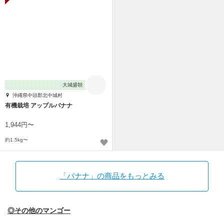
大城盛朝
沖縄県中頭郡北中城村
有機栽培 アップルバナナ
1,944円〜
約1.5kg〜
「バナナ」の商品をもっとみる
◎その他のマンゴー