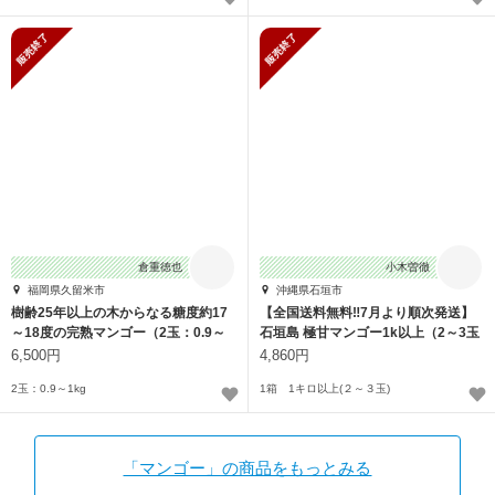
販売終了
販売終了
倉重徳也
小木曽徹
福岡県久留米市
沖縄県石垣市
樹齢25年以上の木からなる糖度約17
【全国送料無料‼7月より順次発送】
～18度の完熟マンゴー（2玉：0.9～
石垣島 極甘マンゴー1k以上（2～3玉
1kg
入）
6,500円
4,860円
2玉：0.9～1kg
1箱 1キロ以上(２～３玉)
「マンゴー」の商品をもっとみる