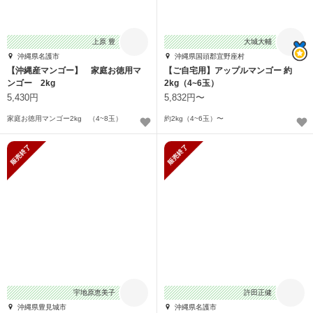
上原 豊
大城大輔
沖縄県名護市
沖縄県国頭郡宜野座村
【沖縄産マンゴー】 家庭お徳用マ
【ご自宅用】アップルマンゴー 約
ンゴー 2kg
2kg（4~6玉）
5,430円
5,832円〜
家庭お徳用マンゴー2kg （4~8玉）
約2kg（4~6玉）〜
販売終了
販売終了
宇地原恵美子
許田正健
沖縄県豊見城市
沖縄県名護市