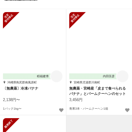
新規受付停止
新規受付停止
稻福建博
内田匡彦
沖縄県島尻郡南風原町
宮崎県児湯郡川南町
〔無農薬〕冷凍バナナ
無農薬・宮崎産「皮まで食べられる
バナナ」とバームクーヘンのセット
2,138円〜
3,456円
1パック1kg〜
青果3本・バームクーヘン1箱
販売終了