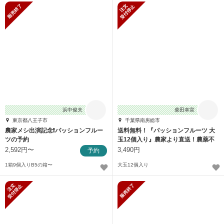
販売終了
新規受付停止
浜中俊夫
柴田幸宣
東京都八王子市
千葉県南房総市
農家メシ出演記念❗パッションフルー
送料無料！『パッションフルーツ 大
ツの予約
玉12個入り』農家より直送！農薬不
使用♪
2,592円〜
3,490円
予約
1箱9個入りB5の箱〜
大玉12個入り
新規受付停止
販売終了