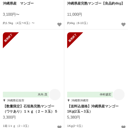
沖縄県産 マンゴー
沖縄県産完熟マンゴー【良品約4kg】
3,100円〜
11,000円
約1.5kg （4玉〜6玉）〜
約4kg（8-10玉）
販売終了
販売終了
木内 茂
仲村盛宏
沖縄県石垣市
沖縄県沖縄市
【数量限定】石垣島完熟マンゴー
【送料込価格】沖縄県産マンゴー
（ワケあり）１ｋｇ（２～３玉）５
1Kg(2玉～3玉）
０箱限定
3,300円
5,380円
1箱 1ｋｇ（2～3玉）
1Kg(2~3玉）