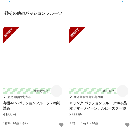
◎その他のパッションフルーツ
販売終了
販売終了
小野寺克之
永井嘉文
鹿児島県西之表市
鹿児島県大島郡喜界町
有機JAS パッションフルーツ 2kg箱
Ｂランク パッションフルーツ1kg(品
詰め
種サマークイーン、ルビースター混
同)
4,600円
2,000円
1箱2kg24個くらい
１箱 1kg 9〜14個