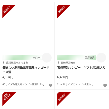
販売終了
販売終了
東口一
西府静男
鹿児島県南さつま市
宮崎県宮崎市
美味しい鹿児島県産完熟マンゴーサ
宮崎完熟マンゴー ギフト用2玉入り
イズ混
4,104円
6,480円
60サイズ白箱入りマンゴー重量1,４kg前後
2L～3Lサイズのマンゴー2玉入り
新規受付停止
販売終了