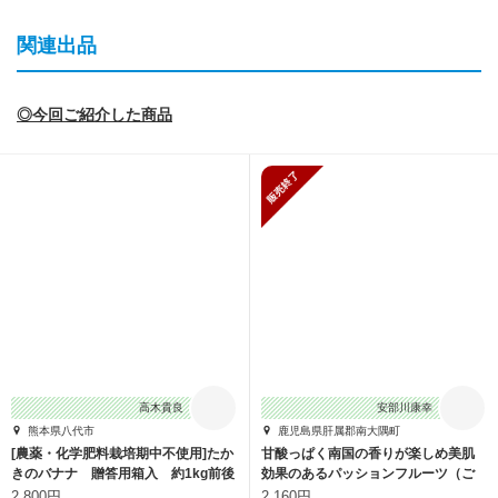
関連出品
◎今回ご紹介した商品
販売終了
高木貴良
安部川康幸
熊本県八代市
鹿児島県肝属郡南大隅町
[農薬・化学肥料栽培期中不使用]たか
甘酸っぱく南国の香りが楽しめ美肌
きのバナナ 贈答用箱入 約1kg前後
効果のあるパッションフルーツ（ご
家庭用）
2,800円
2,160円