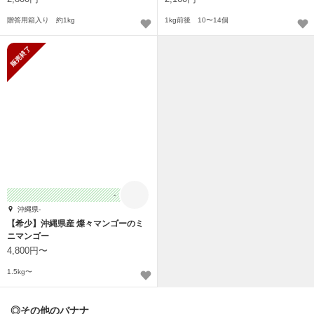
贈答用箱入り 約1kg
1kg前後 10〜14個
販売終了
-
沖縄県-
【希少】沖縄県産 燦々マンゴーのミ
ニマンゴー
4,800円〜
1.5kg〜
◎その他のバナナ