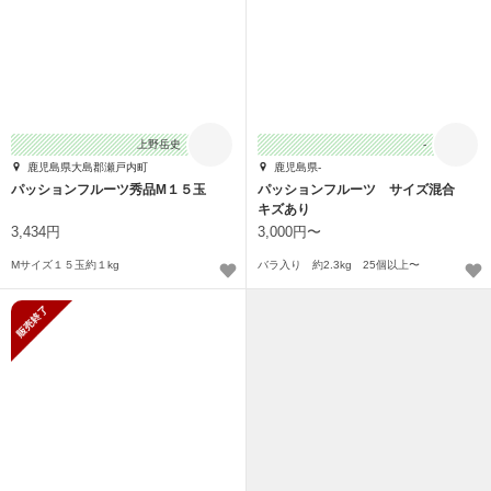
上野岳史
-
鹿児島県大島郡瀬戸内町
鹿児島県-
パッションフルーツ秀品M１５玉
パッションフルーツ サイズ混合
キズあり
3,434円
3,000円〜
Mサイズ１５玉約１kg
バラ入り 約2.3kg 25個以上〜
販売終了