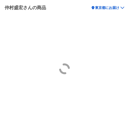
仲村盛宏さんの商品
location_on
東京都にお届け