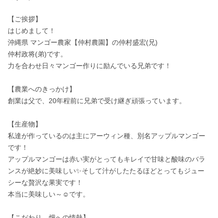
【ご挨拶】

はじめまして！

沖縄県 マンゴー農家【仲村農園】の仲村盛宏(兄)

仲村政将(弟)です。

力を合わせ日々マンゴー作りに励んでいる兄弟です！

【農業へのきっかけ】

創業は父で、20年程前に兄弟で受け継ぎ頑張っています。

【生産物】

私達が作っているのは主にアーウィン種、別名アップルマンゴー
です！

アップルマンゴーは赤い実がとってもキレイで甘味と酸味のバラ
ンスが絶妙に美味しい✨そして汁がしたたるほどとってもジュー
シーな贅沢な果実です！

本当に美味しい～☺️です。

【こだわり、畑への情熱】
