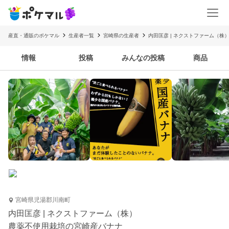
産直・通販のポケマル
生産者一覧
宮崎県の生産者
内田匡彦 | ネクストファーム（株
情報
投稿
みんなの投稿
商品
宮崎県児湯郡川南町
内田匡彦 | ネクストファーム（株）
農薬不使用栽培の宮崎産バナナ