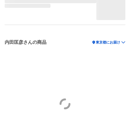
内田匡彦さんの商品
location_on
東京都にお届け