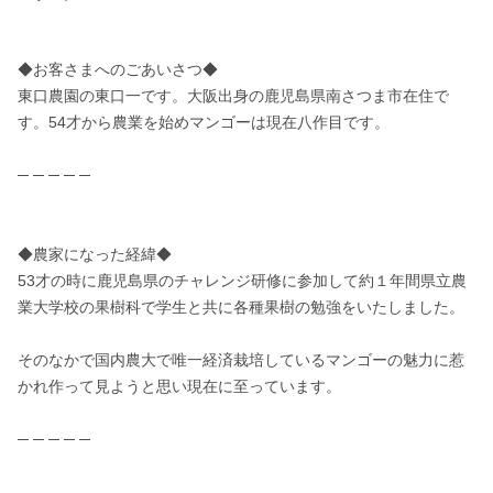
◆お客さまへのごあいさつ◆

東口農園の東口一です。大阪出身の鹿児島県南さつま市在住で
す。54才から農業を始めマンゴーは現在八作目です。

─ ─ ─ ─ ─

◆農家になった経緯◆

53才の時に鹿児島県のチャレンジ研修に参加して約１年間県立農
業大学校の果樹科で学生と共に各種果樹の勉強をいたしました。

そのなかで国内農大で唯一経済栽培しているマンゴーの魅力に惹
かれ作って見ようと思い現在に至っています。

─ ─ ─ ─ ─
