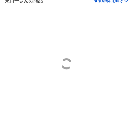
東口一さんの商品
location_on
東京都にお届け