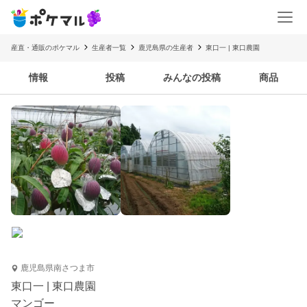
産直・通販のポケマル
生産者一覧
鹿児島県の生産者
東口一 | 東口農園
情報
投稿
みんなの投稿
商品
鹿児島県南さつま市
東口一 | 東口農園
マンゴー