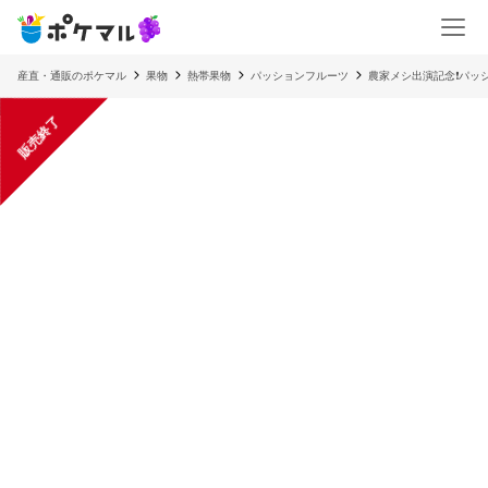
産直・通販のポケマル
果物
熱帯果物
パッションフルーツ
農家メシ出演記念❗パッ
販売終了