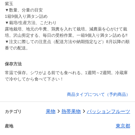
紫玉
▼数量、分量の目安
1箱9個入り満タン詰め
▼栽培/生産方法、こだわり
露地栽培、地元の牛糞、鶏糞を入れて栽培。減農薬を心がけて栽
培。沢山剪定する、毎日の受粉作業。一箱9個入り満タン詰める‼️
▼注文に際しての注意点（配送方法や納期指定など）8月以降の順
番での配送。
保存方法
常温で保存。シワがよる前でも食べれる。1週間～2週間。冷蔵庫
で冷やしてから食べて下さい！
商品タイプについて（予約商品）
果物
熱帯果物
パッションフルーツ
カテゴリ
東京都
産地