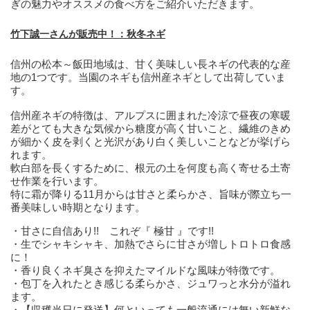
ぎの魅力やオススメの食べ方をご紹介いただきます。
竹下誠一さんが販売中！：秋冬ネギ
信州の松本～飯田地域は、甘く美味しい長ネギの代表的な産
地の1つです。当園のネギも信州産ネギとして出荷していま
す。
信州産ネギの特徴は、アルプスに囲まれた冷涼で昼夜の寒暖
差がとても大きな気候から糖度が高く甘いこと、繊維のきめ
が細かく皮を剥くと光沢があり白く美しいことなどが挙げら
れます。
軟白部を長くするために、根元の土を何度も高く寄せる土寄
せ作業を行います。
特に霜が降りる11月からは甘さと柔らかさ、旨味が際立ち一
番美味しい時期となります。
・甘さに自信あり!! これぞ『 極甘 』です!!
・生でシャキシャキ、加熱でさらに甘さが増しトロトロ食感
に！
・香り良くネギ臭さを抑えたマイルドな風味が特徴です。
・包丁を入れたとき感じる柔らかさ、ジュワっと水分が溢れ
ます。
・【収穫当日に発送】何といっても一般流通には無い新鮮な