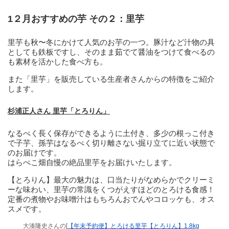
1２月おすすめの芋 その２：里芋
里芋も秋〜冬にかけて人気のお芋の一つ。豚汁など汁物の具
としても鉄板ですし、そのまま茹でて醤油をつけて食べるの
も素材を活かした食べ方も。
また「里芋」を販売している生産者さんからの特徴をご紹介
します。
杉浦正人さん 里芋「とろりん」
なるべく長く保存ができるように土付き、多少の根っこ付き
で子芋、孫芋はなるべく切り離さない掘り立てに近い状態で
のお届けです。
はらぺこ畑自慢の絶品里芋をお届けいたします。
【とろりん】最大の魅力は、口当たりがなめらかでクリーミ
ーな味わい、里芋の常識をくつがえすほどのとろける食感！
定番の煮物やお味噌汁はもちろんおでんやコロッケも、オス
スメです。
大湊隆史さんの[
【年末予約便】とろける里芋【とろりん】1.8kg