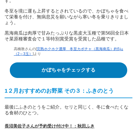
す。
冬至を境に運も上昇するとされているので、かぼちゃを食べ
て栄養を付け、無病息災を願いながら寒い冬を乗りきりまし
ょう。
黒海南瓜は肉厚で甘みたっぷりな黒皮大玉種で第56回全日本
そ菜原種審査会で１等特別賞受賞を受賞した品種です。
高橋敦さんの[
完熟ホクホク濃厚 冬至カボチャ（黒海南瓜）約5㎏
（2～3玉）
]より
かぼちゃをチェックする
1２月おすすめのお野菜 その３：ふきのとう
最後にふきのとうをご紹介。セリと同じく、冬に食べたくな
る食材のひとつ。
長沼美佐子さんが予約受け付け中！：秋田ふき