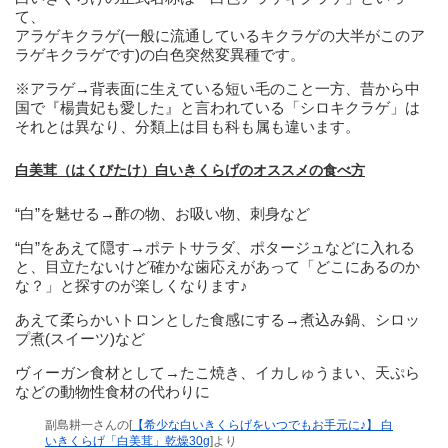
て、
アラゲキクラゲ(一般に流通しているキクラゲの大半がこのア
ラゲキクラゲです)の白色突然変異種です。
※アラゲ→背表面に生えている短い毛のこと一方、昔から中
国で『楊貴妃も愛した』と言われている「シロキクラゲ」は
それとは異なり、分類上は目も科も属も違います。
白美茸（はくびたけ）白いきくらげのオススメの食べ方
“白”を魅せる→酢の物、お吸い物、刺身など
“白”をあえて隠す→ポテトサラダ、ポタージュなどに入れる
と、目立たないけど確かな歯応えがあって「どこにあるのか
な？」と探すのが楽しくなります♪
あえて柔らかいトロンとした食感にする→煮込み鍋、シロッ
プ煮(スイーツ)など
ヴィーガン食材として→たこ焼き、イカしゅうまい、天ぷら
などの動物性食材の代わりに
副島耕一さんの[
【希少な白いきくらげをいつでもお手元に♪】 白
いきくらげ「白美茸」乾燥30g
]より