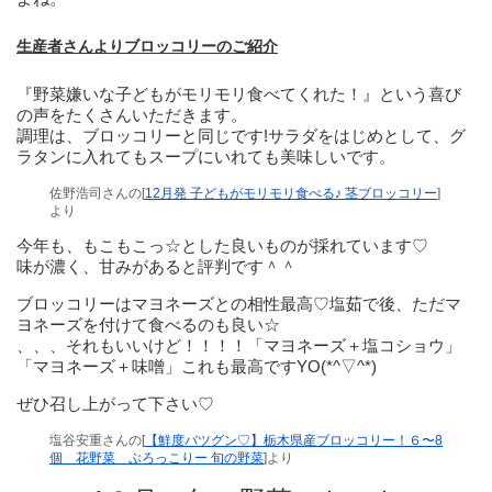
生産者さんよりブロッコリーのご紹介
『野菜嫌いな子どもがモリモリ食べてくれた！』という喜び
の声をたくさんいただきます。
調理は、ブロッコリーと同じです!サラダをはじめとして、グ
ラタンに入れてもスープにいれても美味しいです。
佐野浩司さんの[
12月発 子どもがモリモリ食べる♪ 茎ブロッコリー
]
より
今年も、もこもこっ☆とした良いものが採れています♡
味が濃く、甘みがあると評判です＾＾
ブロッコリーはマヨネーズとの相性最高♡塩茹で後、ただマ
ヨネーズを付けて食べるのも良い☆
、、、それもいいけど！！！！「マヨネーズ＋塩コショウ」
「マヨネーズ＋味噌」これも最高ですYO(*^▽^*)
ぜひ召し上がって下さい♡
塩谷安重さんの[
【鮮度バツグン♡】栃木県産ブロッコリー！６〜8
個 花野菜 ぶろっこりー 旬の野菜
]より