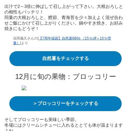
出汁で2～3倍に伸ばして召し上がって下さい。大根おろしと
の相性もバッチリ！
同量の大根おろしと、鰹節、青海苔を少々加えよく混ぜ合わ
せご飯にかけて召し上がりください。鍋やすき焼き、お好み
焼きにもどうぞ！
吉田義久さんの[
【7周年福袋】自然薯880g （15％off＋10％増
量）
]より
自然薯をチェックする
12月に旬の果物：ブロッコリー
＞ブロッコリーをチェックする
そしてブロッコリーも美味しい季節。
冬場にはクリームシチューに入れるととても体が温まります
よね。