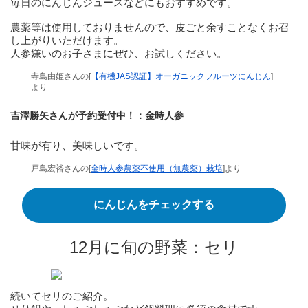
毎日のにんじんジュースなどにもおすすめです。
農薬等は使用しておりませんので、皮ごと余すことなくお召
し上がりいただけます。
人参嫌いのお子さまにぜひ、お試しください。
寺島由姫さんの[
【有機JAS認証】オーガニックフルーツにんじん
]
より
吉澤勝矢さんが予約受付中！：金時人参
甘味が有り、美味しいです。
戸島宏裕さんの[
金時人参農薬不使用（無農薬）栽培
]より
にんじんをチェックする
12月に旬の野菜：セリ
続いてセリのご紹介。