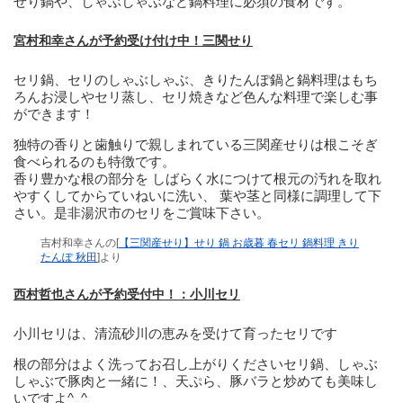
せり鍋や、しゃぶしゃぶなど鍋料理に必須の食材です。
宮村和幸さんが予約受け付け中！三関せり
セリ鍋、セリのしゃぶしゃぶ、きりたんぽ鍋と鍋料理はもち
ろんお浸しやセリ蒸し、セリ焼きなど色んな料理で楽しむ事
ができます！
独特の香りと歯触りで親しまれている三関産せりは根こそぎ
食べられるのも特徴です。
香り豊かな根の部分を しばらく水につけて根元の汚れを取れ
やすくしてからていねいに洗い、 葉や茎と同様に調理して下
さい。是非湯沢市のセリをご賞味下さい。
吉村和幸さんの[
【三関産せり】せり 鍋 お歳暮 春セリ 鍋料理 きり
たんぽ 秋田
]より
西村哲也さんが予約受付中！：小川セリ
小川セリは、清流砂川の恵みを受けて育ったセリです
根の部分はよく洗ってお召し上がりくださいセリ鍋、しゃぶ
しゃぶで豚肉と一緒に！、天ぷら、豚バラと炒めても美味し
いですよ^_^