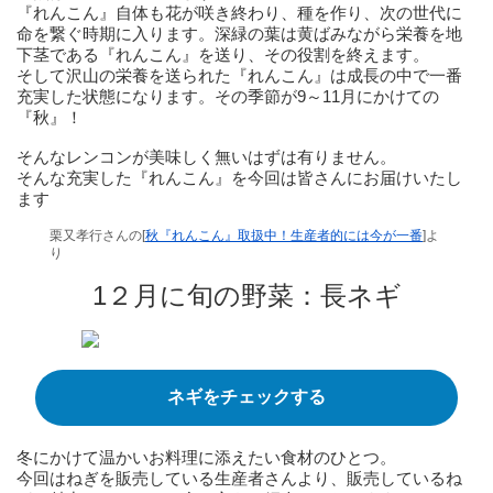
『れんこん』自体も花が咲き終わり、種を作り、次の世代に
命を繋ぐ時期に入ります。深緑の葉は黄ばみながら栄養を地
下茎である『れんこん』を送り、その役割を終えます。
そして沢山の栄養を送られた『れんこん』は成長の中で一番
充実した状態になります。その季節が9～11月にかけての
『秋』！
そんなレンコンが美味しく無いはずは有りません。
そんな充実した『れんこん』を今回は皆さんにお届けいたし
ます
栗又孝行さんの[
秋『れんこん』取扱中！生産者的には今が一番
]よ
り
1２月に旬の野菜：長ネギ
ネギをチェックする
冬にかけて温かいお料理に添えたい食材のひとつ。
今回はねぎを販売している生産者さんより、販売しているね