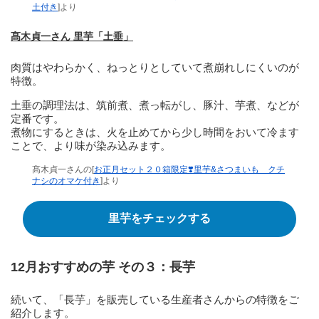
土付き
]より
髙木貞一さん 里芋「土垂」
肉質はやわらかく、ねっとりとしていて煮崩れしにくいのが
特徴。
土垂の調理法は、筑前煮、煮っ転がし、豚汁、芋煮、などが
定番です。
煮物にするときは、火を止めてから少し時間をおいて冷ます
ことで、より味が染み込みます。
髙木貞一さんの[
お正月セット２０箱限定❣️里芋&さつまいも クチ
ナシのオマケ付き
]より
里芋をチェックする
12月おすすめの芋 その３：長芋
続いて、「長芋」を販売している生産者さんからの特徴をご
紹介します。