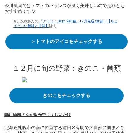
今川農園ではトマトのバランスが良く美味しいので是非とも
おすすめです☺️
今川文哉さんの[
『アイコ・1kg〜4kg箱』12月発送♪新鮮＋【ちょ
うどいい酸味と甘味】
]より
＞トマトのアイコをチェックする
１２月に旬の野菜：きのこ・菌類
きのこをチェックする
嶋川徳志さんが販売中！：しいたけ
北海道札幌市の南に位置する清田区有明で大自然に囲まれな