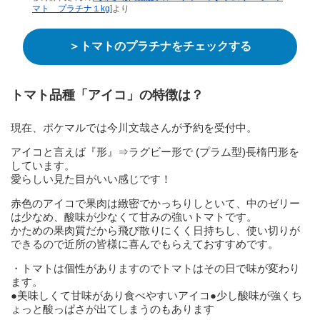
マト プラチナ１kg
]より
＞トマトのプラチナをチェックする
トマト品種「アイコ」の特徴は？
現在、ポケマルでは今川文哉さんが予約を受付中。
アイコと言えば『形』⇒ラグビー形で (プラム型)長楕円形を
しています。
愛らしい見た目がいい感じです！
赤色のアイコで果肉は緻密でかっちりしといて、中のゼリー
は少なめ、酸味が少なくて甘みの強いトマトです。
かための果肉質だから飛び散りにくく日持ちし、使い切りが
できるので近所の皆様に喜んでもらえておすすめです。
・トマトは個性がありますのでトマトはその日で味が変わり
ます。
●美味しくて甘味があり食べやすいアイコ●少し酸味が強くち
ょっと酸っぱさが出てしまうのもあります