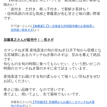
味わい！
・「皮付き、土付き、根っ子付き」で新鮮さ長持ち！
・信州高原の冷涼な気候と寒暖差が生む甘さと味の濃い野菜
です。
竹下誠一さんの[
【無農薬】⭕️＜北海道九州四国沖縄のお客様用＞
信州産✨秋冬ネギ
]より
加藤真之さんが販売中！：長ネギ
カマシチねぎ屋 産地直送の旬の甘ねぎ11月下旬から収穫とな
る宮城県にあるカマシチねぎ屋のネギは、甘みを蓄えて絶品
です。
旬なものを旬の時期に食べてもらいたい、という想いがこの
時期のカマシチねぎ屋のネギに全て詰まっています。
産地直送でお届けする旬の柔らかくて瑞々しい甘ねぎをぜひ
お試しください。
寒さに強い品種です。なので甘いです。
煮てよし、焼いてよし、生で薬味でもいいです。
加藤真之さんの[
【予約販売】宮城県からお届け！カマシチねぎ屋
旬の甘ねぎ
]より