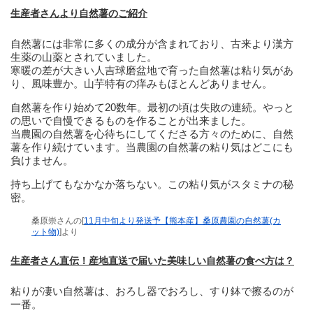
生産者さんより自然薯のご紹介
自然薯には非常に多くの成分が含まれており、古来より漢方
生薬の山薬とされていました。
寒暖の差が大きい人吉球磨盆地で育った自然薯は粘り気があ
り、風味豊か。山芋特有の痒みもほとんどありません。
自然薯を作り始めて20数年。最初の頃は失敗の連続。やっと
の思いで自慢できるものを作ることが出来ました。
当農園の自然薯を心待ちにしてくださる方々のために、自然
薯を作り続けています。当農園の自然薯の粘り気はどこにも
負けません。
持ち上げてもなかなか落ちない。この粘り気がスタミナの秘
密。
桑原崇さんの[
11月中旬より発送予【熊本産】桑原農園の自然薯(カ
ット物)
]より
生産者さん直伝！産地直送で届いた美味しい自然薯の食べ方は？
粘りが凄い自然薯は、おろし器でおろし、すり鉢で擦るのが
一番。