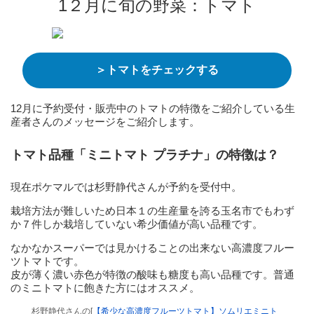
1２月に旬の野菜：トマト
＞トマトをチェックする
12月に予約受付・販売中のトマトの特徴をご紹介している生
産者さんのメッセージをご紹介します。
トマト品種「ミニトマト プラチナ」の特徴は？
現在ポケマルでは杉野静代さんが予約を受付中。
栽培方法が難しいため日本１の生産量を誇る玉名市でもわず
か７件しか栽培していない希少価値が高い品種です。
なかなかスーパーでは見かけることの出来ない高濃度フルー
ツトマトです。
皮が薄く濃い赤色が特徴の酸味も糖度も高い品種です。普通
のミニトマトに飽きた方にはオススメ。
杉野静代さんの[
【希少な高濃度フルーツトマト】ソムリエミニト