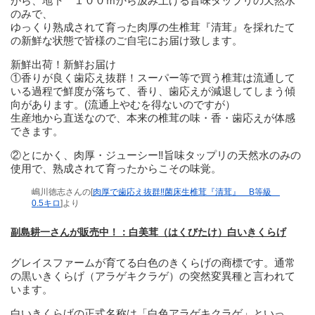
がら、地下 １００ｍから汲み上げる旨味タップリの天然水
のみで、
ゆっくり熟成されて育った肉厚の生椎茸『清茸』を採れたて
の新鮮な状態で皆様のご自宅にお届け致します。
新鮮出荷！新鮮お届け
①香りが良く歯応え抜群！スーパー等で買う椎茸は流通して
いる過程で鮮度が落ちて、香り、歯応えが減退してしまう傾
向があります。(流通上やむを得ないのですが）
生産地から直送なので、本来の椎茸の味・香・歯応えが体感
できます。
②とにかく、肉厚・ジューシー‼旨味タップリの天然水のみの
使用で、熟成されて育ったからこその味覚。
嶋川徳志さんの[
肉厚で歯応え抜群‼菌床生椎茸『清茸』 B等級
0.5キロ
]より
副島耕一さんが販売中！：白美茸（はくびたけ）白いきくらげ
グレイスファームが育てる白色のきくらげの商標です。通常
の黒いきくらげ（アラゲキクラゲ）の突然変異種と言われて
います。
白いきくらげの正式名称は「白色アラゲキクラゲ」といっ