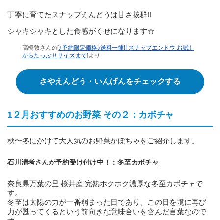
丁寧に育てたスナップえんどうは甘さ抜群!!
シャキシャキとした食感がくせになります☆
高橋敦さんの[
♪予約限定価格♪送料一律!! スナップエンドウ お試し
からたっぷりサイズまで
]より
さやえんどう・いんげんをチェックする
1２月おすすめのお野菜 その２：カボチャ
秋〜冬にかけて大人気のお野菜かぼちゃをご紹介します。
石川清考さんが予約受け付け中！：冬至カボチャ
奈良県万葉の里 桜井産 完熟ホクホク濃厚な冬至カボチャで
す。
冬至は太陽の力が一番弱まった日であり、この日を境に再び
力が甦ってくるという前向きな意味合いを含んだ言葉なので