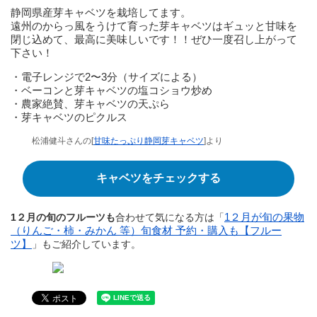
静岡県産芽キャベツを栽培してます。
遠州のからっ風をうけて育った芽キャベツはギュッと甘味を
閉じ込めて、最高に美味しいです！！ぜひ一度召し上がって
下さい！
・電子レンジで2〜3分（サイズによる）
・ベーコンと芽キャベツの塩コショウ炒め
・農家絶賛、芽キャベツの天ぷら
・芽キャベツのピクルス
松浦健斗さんの[
甘味たっぷり静岡芽キャベツ
]より
キャベツをチェックする
1２月が旬の果物
1２月の旬のフルーツも
合わせて気になる方は「
（りんご・柿・みかん 等）旬食材 予約・購入も【フルー
ツ】
」もご紹介しています。