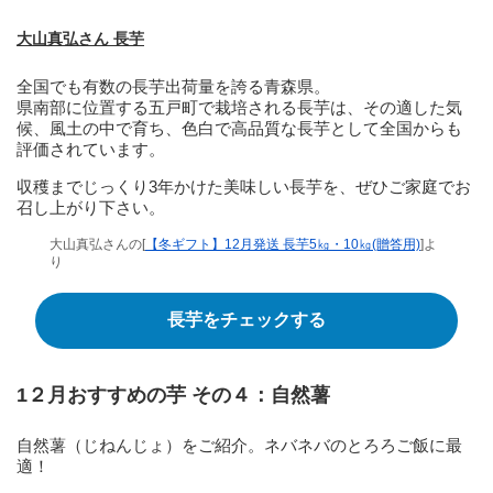
大山真弘さん 長芋
全国でも有数の長芋出荷量を誇る青森県。
県南部に位置する五戸町で栽培される長芋は、その適した気
候、風土の中で育ち、色白で高品質な長芋として全国からも
評価されています。
収穫までじっくり3年かけた美味しい長芋を、ぜひご家庭でお
召し上がり下さい。
大山真弘さんの[
【冬ギフト】12月発送 長芋5㎏・10㎏(贈答用)
]よ
り
長芋をチェックする
1２月おすすめの芋 その４：自然薯
自然薯（じねんじょ）をご紹介。ネバネバのとろろご飯に最
適！