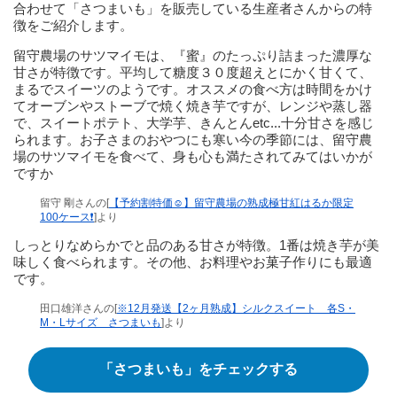
合わせて「さつまいも」を販売している生産者さんからの特
徴をご紹介します。
留守農場のサツマイモは、『蜜』のたっぷり詰まった濃厚な
甘さが特徴です。平均して糖度３０度超えとにかく甘くて、
まるでスイーツのようです。オススメの食べ方は時間をかけ
てオーブンやストーブで焼く焼き芋ですが、レンジや蒸し器
で、スイートポテト、大学芋、きんとんetc...十分甘さを感じ
られます。お子さまのおやつにも寒い今の季節には、留守農
場のサツマイモを食べて、身も心も満たされてみてはいかが
ですか
留守 剛さんの[
【予約割特価☺️】留守農場の熟成極甘紅はるか限定
100ケース❗
]より
しっとりなめらかでと品のある甘さが特徴。1番は焼き芋が美
味しく食べられます。その他、お料理やお菓子作りにも最適
です。
田口雄洋さんの[
※12月発送【2ヶ月熟成】シルクスイート 各S・
M・Lサイズ さつまいも
]より
「さつまいも」をチェックする