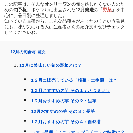
この記事は、そんな
オンリーワンの旬
を逃したくない人のた
めの
旬予報
。ポケマルに出品された
12
月発送
の
「
野菜
」
を中
心に、品目別に整理しました。
知っている品種から、こんな品種名があったの？という発見
にも。味が気になる人は生産者さんの紹介文をぜひチェック
してくださいね。
12
月の旬食材 目次
12月に美味しい旬の野菜とは？
1２月に販売している「根菜・土物類」は？
1２月おすすめの芋 その１：さつまいも
1２月おすすめの芋 その２：里芋
12月おすすめの芋 その３：長芋
1２月おすすめの芋 その４：自然薯
トマト品種「ミニトマト プラチナ」の特徴は？