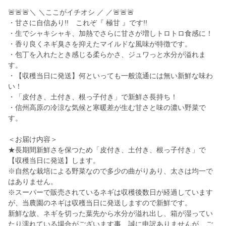
🚨🚨🚨＼ ＼ここがイチオシ ／ ／🚨🚨🚨
・甘さに自信あり!! これぞ『 極甘 』です!!
・生でシャキシャキ、加熱でさらに甘さが増しトロトロ食感に！
・香り良くネギ臭さを抑えたマイルドな風味が特徴です。
・包丁を入れたとき感じる柔らかさ、ジュワっと水分が溢れま
す。
・【収穫当日に発送】何といっても一般流通には無い新鮮な味わ
い！
・「皮付き、土付き、根っ子付き」で新鮮さ長持ち！
・信州高原の冷涼な気候と寒暖差が生む甘さと味の濃い野菜で
す。
＜お届け内容＞
★長期間新鮮さを保つため「皮付き、土付き、根っ子付き」で
【収穫当日に発送】します。
※自然な栽培による野菜なので多少の曲がりあり、太さは均一で
はありません。
※スーパーで販売されているネギは収穫後数日が経過しています
が、当農園のネギは収穫当日に発送しますので新鮮です。
新鮮な故、ネギを切った葉先から水分が溢れ出し、箱が湿ってい
たり濡れている場合がございます事、誠に申訳ありませんが、ご