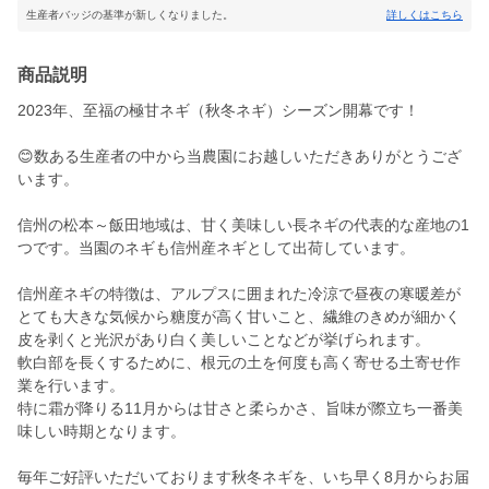
生産者バッジの基準が新しくなりました。
詳しくはこちら
商品説明
2023年、至福の極甘ネギ（秋冬ネギ）シーズン開幕です！
😊数ある生産者の中から当農園にお越しいただきありがとうござ
います。
信州の松本～飯田地域は、甘く美味しい長ネギの代表的な産地の1
つです。当園のネギも信州産ネギとして出荷しています。
信州産ネギの特徴は、アルプスに囲まれた冷涼で昼夜の寒暖差が
とても大きな気候から糖度が高く甘いこと、繊維のきめが細かく
皮を剥くと光沢があり白く美しいことなどが挙げられます。
軟白部を長くするために、根元の土を何度も高く寄せる土寄せ作
業を行います。
特に霜が降りる11月からは甘さと柔らかさ、旨味が際立ち一番美
味しい時期となります。
毎年ご好評いただいております秋冬ネギを、いち早く8月からお届