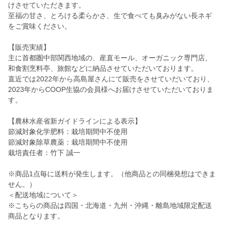
けさせていただきます。
至福の甘さ、とろける柔らかさ、生で食べても臭みがない長ネギ
をご賞味ください。
【販売実績】
主に首都圏中部関西地域の、産直モール、オーガニック専門店、
和食割烹料亭、旅館などに納品させていただいております。
直近では2022年から高島屋さんにて販売をさせていだいており、
2023年からCOOP生協の会員様へお届けさせていただいておりま
す。
【農林水産省新ガイドラインによる表示】
節減対象化学肥料：栽培期間中不使用
節減対象除草農薬：栽培期間中不使用
栽培責任者：竹下 誠一
※商品1点毎に送料が発生します。（他商品との同梱発想はできま
せん。）
＜配送地域について＞
※こちらの商品は四国・北海道・九州・沖縄・離島地域限定配送
商品となります。