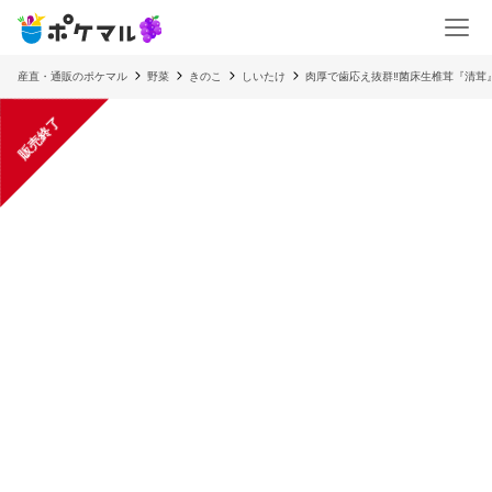
産直・通販のポケマル
野菜
きのこ
しいたけ
肉厚で歯応え抜群‼菌床生椎茸『清茸』
販売終了