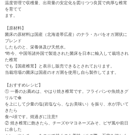
温度管理で収穫量、出荷量の安定化を図りつつ良質で肉厚な椎茸
を育てて
ます。
【原材料】
菌床の原材料は国産（北海道帯広産）のナラ・カバをオガ屑状に
ブレンド
したものと、栄養体及び天然水。
*昨今、中国等諸外国で製造された菌床を日本に輸入して栽培され
た椎茸
でも【国産椎茸】と表示し販売できるとされております。
当栽培場の菌床は国産のオガ屑を使用し自ら製作してます。
【おすすめレシピ】
① 一番のお薦めは、やはり焼き椎茸です。フライパンや魚焼きグ
リルで傘
を上にして少量の塩(岩塩なら、なお美味い）を振り、水が浮いて
きたら
食べ頃です。焼過ぎに注意‼
② 焼き椎茸に飽きたら、チーズやマヨネーズみそ、ピザ風や前日
に余した