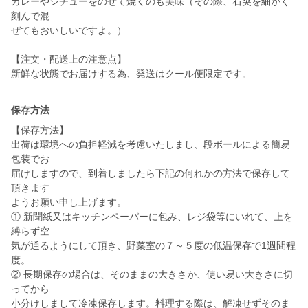
カレーやシチューをのせて焼くのも美味（その際、石突を細かく
刻んで混
ぜてもおいしいですよ。）
【注文・配送上の注意点】
新鮮な状態でお届けする為、発送はクール便限定です。
保存方法
【保存方法】
出荷は環境への負担軽減を考慮いたしまし、段ボールによる簡易
包装でお
届けしますので、到着しましたら下記の何れかの方法で保存して
頂きます
ようお願い申し上げます。
① 新聞紙又はキッチンペーパーに包み、レジ袋等にいれて、上を
縛らず空
気が通るようにして頂き、野菜室の７～５度の低温保存で1週間程
度。
② 長期保存の場合は、そのままの大きさか、使い易い大きさに切
ってから
小分けしまして冷凍保存します。料理する際は、解凍せずそのま