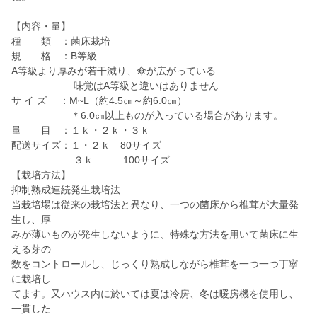
【内容・量】
種 類 ：菌床栽培
規 格 ：B等級
A等級より厚みが若干減り、傘が広がっている
味覚はA等級と違いはありません
サ イ ズ ：M~L（約4.5㎝～約6.0㎝）
＊6.0㎝以上ものが入っている場合があります。
量 目 ：１ｋ・２ｋ・３ｋ
配送サイズ：１・２ｋ 80サイズ
３ｋ 100サイズ
【栽培方法】
抑制熟成連続発生栽培法
当栽培場は従来の栽培法と異なり、一つの菌床から椎茸が大量発
生し、厚
みが薄いものが発生しないように、特殊な方法を用いて菌床に生
える芽の
数をコントロールし、じっくり熟成しながら椎茸を一つ一つ丁寧
に栽培し
てます。又ハウス内に於いては夏は冷房、冬は暖房機を使用し、
一貫した