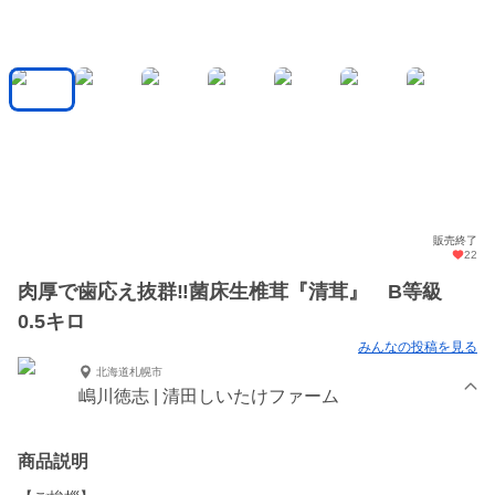
販売終了
22
肉厚で歯応え抜群‼菌床生椎茸『清茸』 B等級
0.5キロ
みんなの投稿を見る
北海道札幌市
嶋川徳志 | 清田しいたけファーム
商品説明