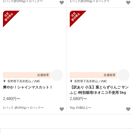
1パック(約350g) × 2パック〜
1パック(約350g) × 2パック〜
新規受付停止
新規受付停止
吉瀬裕章
吉瀬裕章
長野県下高井郡山ノ内町
長野県下高井郡山ノ内町
爽やか！シャインマスカット！
【訳あり 小玉】葉とらずりんご サン
ふじ /特別栽培/ネオニコ不使用 5kg
2,480円〜
2,680円〜
1パック (約350g) × 2パック〜
5kg 20個以上〜