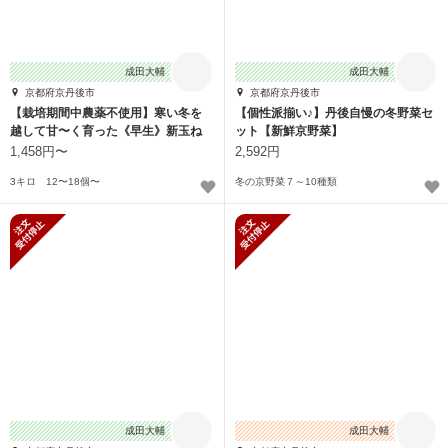
成田大輔
成田大輔
京都府京丹後市
京都府京丹後市
【栽培期間中農薬不使用】寒い冬を
【個性派揃い♪】丹後自慢の冬野菜セ
越して甘〜く育った《早生》新玉ね
ット【新鮮京野菜】
ぎ【京野菜】
1,458円〜
2,592円
3キロ 12〜18個〜
冬の京野菜７～10種類
新規受付停止
新規受付停止
成田大輔
成田大輔