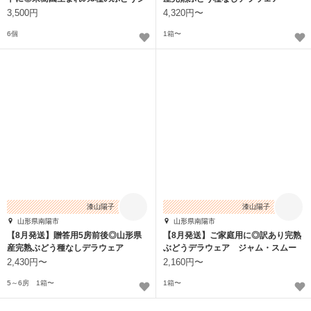
ェラート
3,500円
4,320円〜
6個
1箱〜
漆山陽子
漆山陽子
山形県南陽市
山形県南陽市
【8月発送】贈答用5房前後◎山形県
【8月発送】ご家庭用に◎訳あり完熟
産完熟ぶどう種なしデラウェア
ぶどうデラウェア ジャム・スムー
ジーなどにも❗
2,430円〜
2,160円〜
5～6房 1箱〜
1箱〜