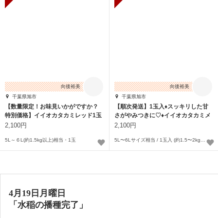
向後裕美
向後裕美
千葉県旭市
千葉県旭市
【数量限定！お味見いかがですか？
【順次発送】1玉入♦スッキリした甘
特別価格】イイオカタカミレッド1玉
さがやみつきに♡♦︎イイオカタカミメ
入(大玉)
ロン♦
2,100円
2,100円
5L～６L(約1.5kg以上)相当・1玉
5L〜6Lサイズ相当 / 1玉入 (約1.5〜2kgの大玉)
4月19日月曜日
「水稲の播種完了」