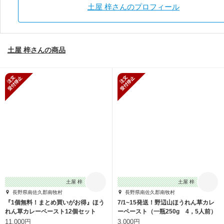
土屋 梓さんのプロフィール
土屋 梓さんの商品
新規受付停止
新規受付停止
土屋 梓
土屋 梓
長野県南佐久郡南牧村
長野県南佐久郡南牧村
『1個無料！まとめ買いがお得』ほう
7/1~15発送！野辺山ほうれん草カレ
れん草カレーペースト12個セット
ーペースト（一瓶250g 4，5人前）
11,000円
3,000円