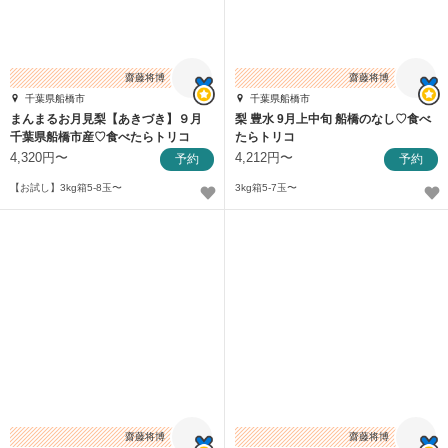
齋藤将博
齋藤将博
千葉県船橋市
千葉県船橋市
まんまるお月見梨【あきづき】９月
梨 豊水 9月上中旬 船橋のなし♡食べ
千葉県船橋市産♡食べたらトリコ
たらトリコ
4,320円〜
4,212円〜
予約
予約
【お試し】3kg箱5-8玉〜
3kg箱5-7玉〜
齋藤将博
齋藤将博