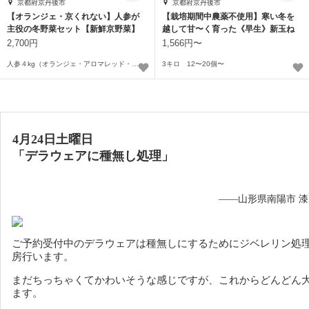
京都府京丹後市
京都府京丹後市
【オランジェ・京くれない】人参が
【栽培期間中農薬不使用】寒い冬を
主役の冬野菜セット【新鮮京野菜】
越して甘〜く育った《早生》新玉ね
ぎ【京野菜】
2,700円
1,566円〜
人参４kg（オランジェ・アロマレッド・京くれない）と冬野菜２、３種
3キロ 12〜20個〜
4月24日土曜日
「デラウェアに種無し処理」
——山形県南陽市 
ご予約受付中のデラウェアは種無しにするためにジベレリン処
房行います。
まだちっちゃくてかわいそうな感じですが、これからどんどん
ます。