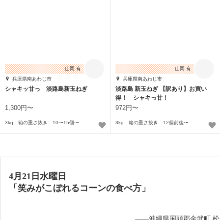
山岡 有
山岡 有
兵庫県南あわじ市
兵庫県南あわじ市
シャキッ甘っ 淡路島新玉ねぎ
淡路島 新玉ねぎ 【訳あり】お買い
得！ シャキっ甘！
1,300円〜
972円〜
3kg 箱の重さ抜き 10〜15個〜
3kg 箱の重さ抜き 12個前後〜
4月21日水曜日
「笑みがこぼれるコーンの食べ方」
——沖縄県国頭郡金武町 