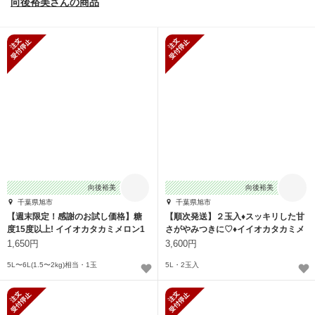
向後裕美さんの商品
新規受付停止
新規受付停止
向後裕美
向後裕美
千葉県旭市
千葉県旭市
【週末限定！感謝のお試し価格】糖
【順次発送】２玉入♦スッキリした甘
度15度以上! イイオカタカミメロン1
さがやみつきに♡♦︎イイオカタカミメ
玉入
ロン♦︎
1,650円
3,600円
5L〜6L(1.5〜2kg)相当・1玉
5L・2玉入
新規受付停止
新規受付停止