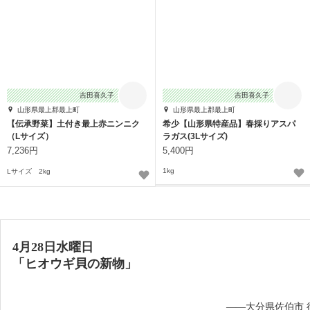
吉田喜久子
吉田喜久子
山形県最上郡最上町
山形県最上郡最上町
【伝承野菜】土付き最上赤ニンニク
希少【山形県特産品】春採りアスパ
（Lサイズ）
ラガス(3Lサイズ)
7,236円
5,400円
1kg
Lサイズ 2kg
4月28日水曜日
「ヒオウギ貝の新物」
——大分県佐伯市 