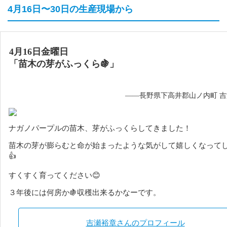
4月16日〜30日の生産現場から
4月16日金曜日
「苗木の芽がふっくら🍇」
——長野県下高井郡山ノ内町 
ナガノパープルの苗木、芽がふっくらしてきました！
苗木の芽が膨らむと命が始まったような気がして嬉しくなって
👍
すくすく育ってください😊
３年後には何房か🍇収穫出来るかなーです。
吉瀬裕章さんのプロフィール