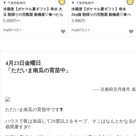
千葉県船橋市
千葉県船橋市
冷蔵便【ポケマル夏ギフト】幸水 大
冷蔵便【ポケマル夏ギフト】幸水
玉 朝採りの完熟梨 船橋産♡食べたら
2kg箱 朝採りの完熟梨 船橋産♡食べ
トリコ
たらトリコ
5,400円〜
3,996円
3kg箱5.6玉〜
2kg箱5玉入り
4月23日金曜日
「ただいま南瓜の育苗中」
——京都府京丹後市 
ただいま南瓜の育苗中です❣️
ハウスで夜は加温して28度以上をキープ、そこはなんとかなる
昼間暑すぎ‼️