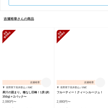
吉瀬裕章さんの商品
新規受付停止
新規受付停止
吉瀬裕章
吉瀬裕章
長野県下高井郡山ノ内町
長野県下高井郡山ノ内町
果汁の固まり。種なし巨峰！1房 (約
フルーティー！クィーンルージュ！
350g) × 2パック〜
2,080円〜
2,880円〜