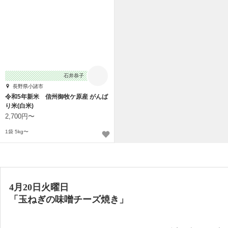
石井恭子
長野県小諸市
令和5年新米 信州御牧ケ原産 がんば
り米(白米)
2,700円〜
1袋 5kg〜
4月20日火曜日
「玉ねぎの味噌チーズ焼き」