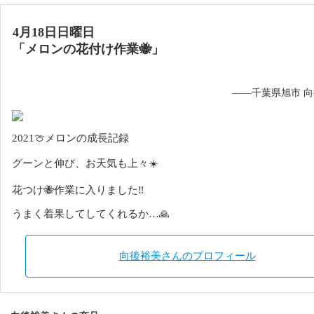
4月18日日曜日
「メロンの花付け作業🐝」
——千葉県旭市 
2021🍈メロンの成長記録
グーンと伸び、お天気も上々☀️
花つけ🐝作業に入りました‼︎
うまく着果してしてくれるか…🙏
向後裕美さんのプロフィール