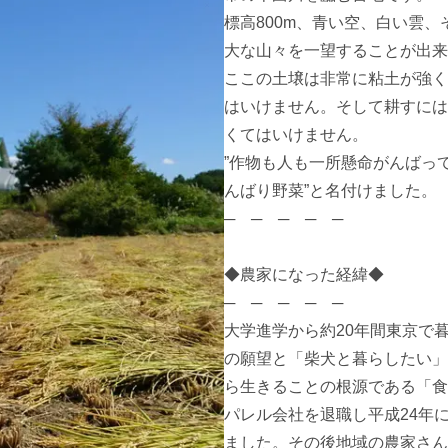
標高800m、青い空、白い雲
大な山々を一望することが出来
ここの土壌は非常に粘土が強く
はいけません。そして耕すには
くてはいけません。

”作物も人も一所懸命がんばっ
んばり野菜”と名付けました。

─　─　─　─　─

◆農家になった経緯◆

─　─　─　─　─

大学進学から約20年間東京で
の願望と「柴犬と暮らしたい」
ら生きることの根源である「食
パレル会社を退職し平成24年
ました。その後地域の農家さん