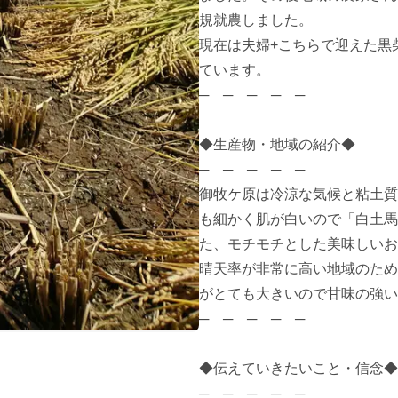
規就農しました。

現在は夫婦+こちらで迎えた黒
ています。

─　─　─　─　─

◆生産物・地域の紹介◆

─　─　─　─　─

御牧ケ原は冷涼な気候と粘土質
も細かく肌が白いので「白土馬
た、モチモチとした美味しいお
晴天率が非常に高い地域のため
がとても大きいので甘味の強い
─　─　─　─　─

◆伝えていきたいこと・信念◆

─　─　─　─　─
