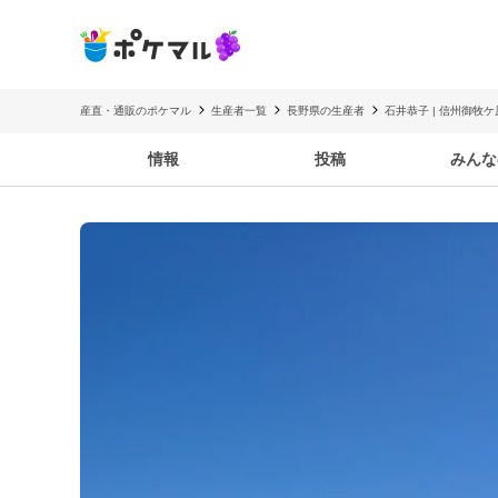
産直・通販のポケマル
生産者一覧
長野県の生産者
石井恭子 | 信州御牧
情報
投稿
みんな