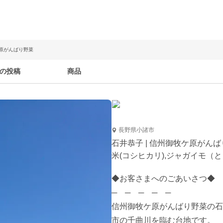
ケ原がんばり野菜
の投稿
商品
長野県小諸市
石井恭子 | 信州御牧ケ原がん
米(コシヒカリ),ジャガイモ（
◆お客さまへのごあいさつ◆

─　─　─　─　─

信州御牧ケ原がんばり野菜の石
市の千曲川を臨む台地です。
