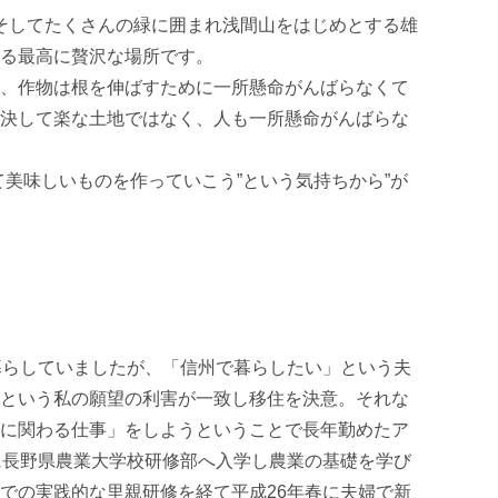
、そしてたくさんの緑に囲まれ浅間山をはじめとする雄
る最高に贅沢な場所です。

、作物は根を伸ばすために一所懸命がんばらなくて
決して楽な土地ではなく、人も一所懸命がんばらな
て美味しいものを作っていこう”という気持ちから”が
暮らしていましたが、「信州で暮らしたい」という夫
という私の願望の利害が一致し移住を決意。それな
に関わる仕事」をしようということで長年勤めたア
に長野県農業大学校研修部へ入学し農業の基礎を学び
での実践的な里親研修を経て平成26年春に夫婦で新