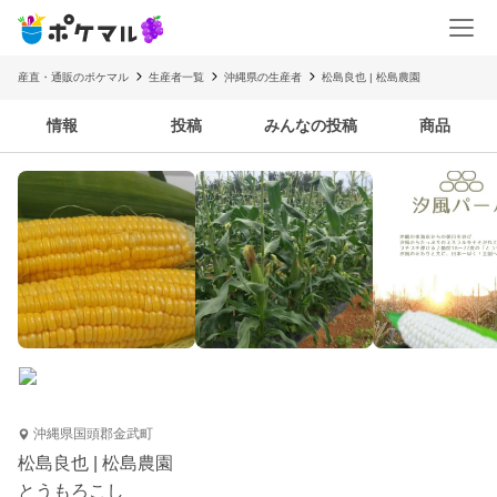
産直・通販のポケマル
生産者一覧
沖縄県の生産者
松島良也 | 松島農園
情報
投稿
みんなの投稿
商品
沖縄県国頭郡金武町
松島良也 | 松島農園
とうもろこし