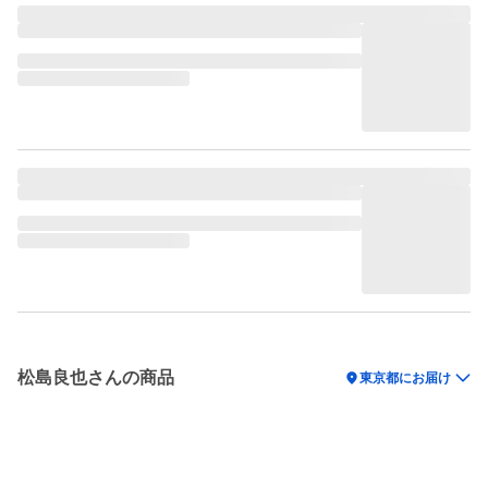
松島良也さんの商品
location_on
東京都にお届け