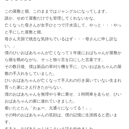
この屋敷と畑、このままではジャングルになってします。

誰か、せめて屋敷だけでも管理してくれないかな。

亡くなった母さんが女手ひとつで汗水流して、やっと・・・やっ
と手にした屋敷と畑。

母さん天国で残念な気持ちでいるはず・・・母さんに申し訳な
い。」

僕のひいおばあちゃんが亡くなって１年後におばちゃんが屋敷か
ら畑を眺めながら、そっと独り言を口にした言葉です。

その数日後、僕は新品の草刈り機を手に、ひいおばあちゃんの屋
敷の手入れをしていました。

ひいおばあちゃんが亡くなって手入れの行き届いていない生まれ
育った家にさえ行きたがらない、

僕のおばあちゃんを無理やり車に乗せ、１時間車を走らせ、ひい
おばあちゃんの家に連れていきました。

着いたとたん「わぁー、元通りになってる！」」

その時のおばあちゃんの笑顔は、僕の記憶に生涯残ると思いま
す。

すると、おばあちゃんはこういう話を始めました。
