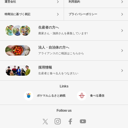
運営会社
利用規約
特商法に基づく表記
プライバシーポリシー
生産者の方へ
農家さん・漁師さんを募集しています!
法人・自治体の方へ
アライアンスのご相談はこちらから
採用情報
生産者と食べる人をつなぎたい
Links
ポケマルふるさと納税
食べる通信
Follow us