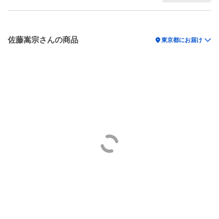
佐藤嵩宗さんの商品
location_on
東京都にお届け