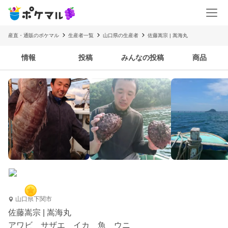
産直・通販のポケマル
生産者一覧
山口県の生産者
佐藤嵩宗 | 嵩海丸
情報
投稿
みんなの投稿
商品
山口県下関市
佐藤嵩宗 | 嵩海丸
アワビ サザエ イカ 魚 ウニ